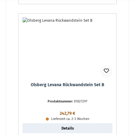
Olsberg Levana Rückwandstein Set B
Produktnummer:
01027297
Regulärer Preis:
242,79 €
Lieferzeit ca. 2-3 Wochen
Details