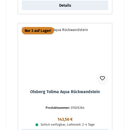
Details
Nur 3 auf Lager!
Olsberg Tolima Aqua Rückwandstein
Produktnummer:
01026364
Regulärer Preis:
143,56 €
Sofort verfügbar, Lieferzeit: 2-4 Tage