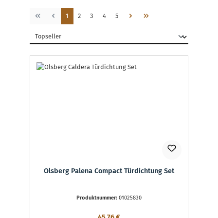
Seite
Seite
Seite
Seite
Seite
1
2
3
4
5
Olsberg Palena Compact Türdichtung Set
Produktnummer:
01025830
Regulärer Preis:
45,76 €