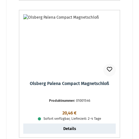
Olsberg Palena Compact Magnetschloß
Produktnummer:
01001546
Regulärer Preis:
20,46 €
Sofort verfügbar, Lieferzeit: 2-4 Tage
Details