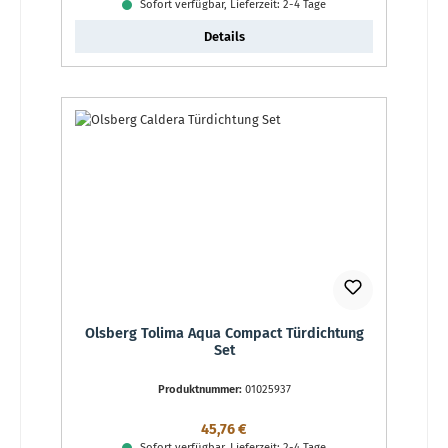
Sofort verfügbar, Lieferzeit: 2-4 Tage
Details
Olsberg Tolima Aqua Compact Türdichtung
Set
Produktnummer:
01025937
Regulärer Preis:
45,76 €
Sofort verfügbar, Lieferzeit: 2-4 Tage