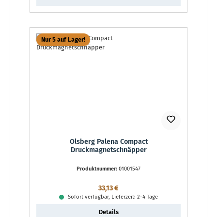
Nur 5 auf Lager!
Olsberg Palena Compact
Druckmagnetschnäpper
Produktnummer:
01001547
Regulärer Preis:
33,13 €
Sofort verfügbar, Lieferzeit: 2-4 Tage
Details