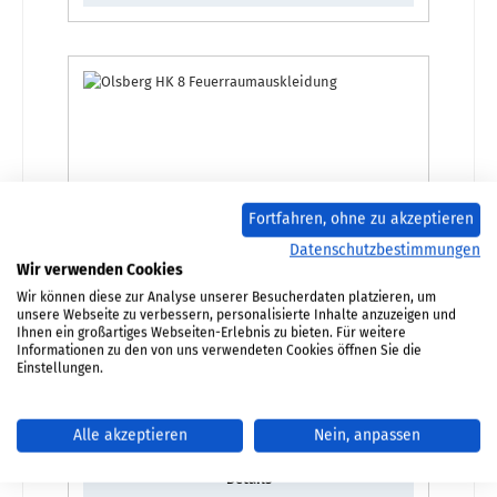
Fortfahren, ohne zu akzeptieren
Datenschutzbestimmungen
Wir verwenden Cookies
Wir können diese zur Analyse unserer Besucherdaten platzieren, um
unsere Webseite zu verbessern, personalisierte Inhalte anzuzeigen und
Olsberg HK 8 Feuerraumauskleidung
Ihnen ein großartiges Webseiten-Erlebnis zu bieten. Für weitere
Informationen zu den von uns verwendeten Cookies öffnen Sie die
Einstellungen.
Produktnummer:
01026193
Regulärer Preis:
865,58 €
Alle akzeptieren
Nein, anpassen
Lieferzeit ca. 2-3 Wochen
Details