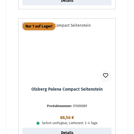
Details
Nur 1 auf Lager!
Olsberg Palena Compact Seitenstein
Produktnummer:
01000089
Regulärer Preis:
86,56 €
Sofort verfügbar, Lieferzeit: 2-4 Tage
Details