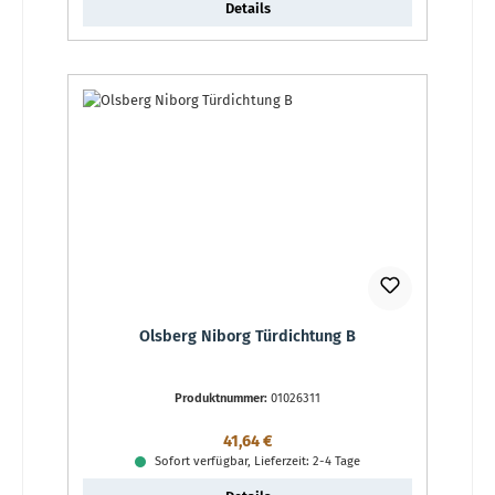
Details
Olsberg Niborg Türdichtung B
Produktnummer:
01026311
Regulärer Preis:
41,64 €
Sofort verfügbar, Lieferzeit: 2-4 Tage