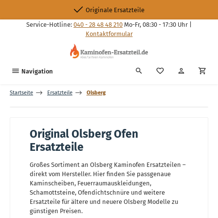
Zum Hauptinhalt springen
Originale Ersatzteile
Service-Hotline:
040 - 28 48 48 210
Mo-Fr, 08:30 - 17:30 Uhr |
Kontaktformular
Du hast 0 Produkte
Navigation
Startseite
Ersatzteile
Olsberg
Original Olsberg Ofen
Ersatzteile
Großes Sortiment an Olsberg Kaminofen Ersatzteilen –
direkt vom Hersteller. Hier finden Sie passgenaue
Kaminscheiben, Feuerraumauskleidungen,
Schamottsteine, Ofendichtschnüre und weitere
Ersatzteile für ältere und neuere Olsberg Modelle zu
günstigen Preisen.