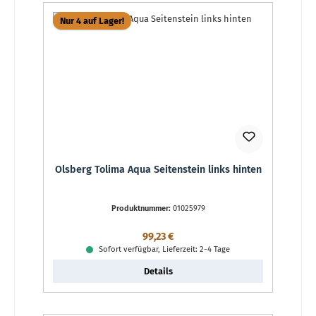
Nur 4 auf Lager!
Olsberg Tolima Aqua Seitenstein links hinten
Produktnummer:
01025979
Regulärer Preis:
99,23 €
Sofort verfügbar, Lieferzeit: 2-4 Tage
Details