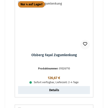
Nur 4 auf Lager!
Olsberg Fayal Zugumlenkung
Produktnummer:
01026710
Regulärer Preis:
126,67 €
Sofort verfügbar, Lieferzeit: 2-4 Tage
Details