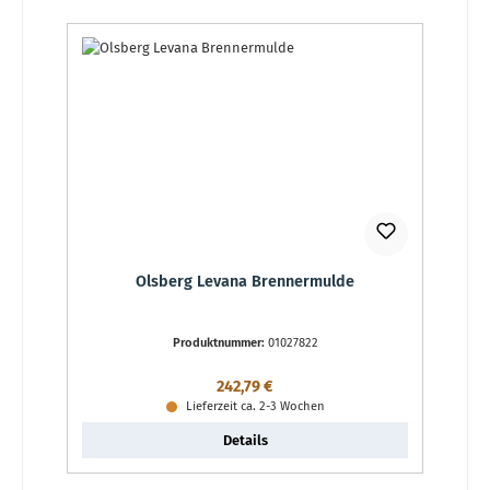
Olsberg Levana Brennermulde
Produktnummer:
01027822
Regulärer Preis:
242,79 €
Lieferzeit ca. 2-3 Wochen
Details