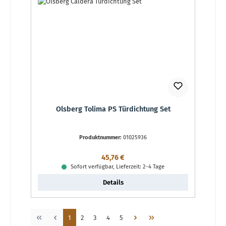
Olsberg Tolima PS Türdichtung Set
Produktnummer:
01025936
Regulärer Preis:
45,76 €
Sofort verfügbar, Lieferzeit: 2-4 Tage
Details
Seite
Seite
Seite
Seite
Seite
1
2
3
4
5