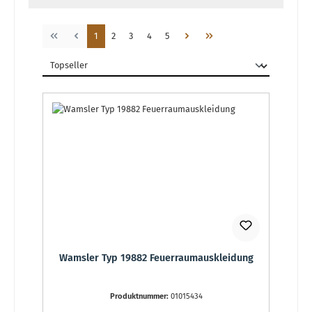
Seite
Seite
Seite
Seite
Seite
1
2
3
4
5
Wamsler Typ 19882 Feuerraumauskleidung
Produktnummer:
01015434