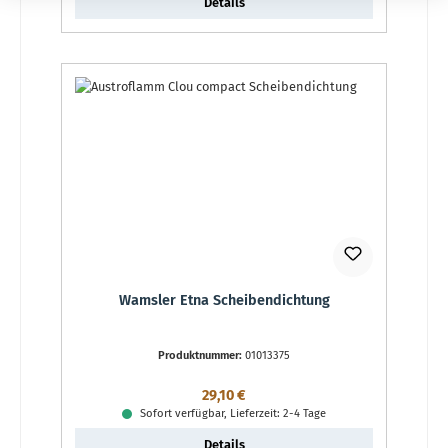
Details
Wamsler Etna Scheibendichtung
Produktnummer:
01013375
Regulärer Preis:
29,10 €
Sofort verfügbar, Lieferzeit: 2-4 Tage
Details