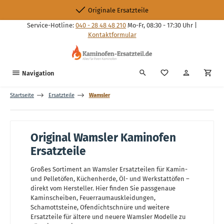
Zum Hauptinhalt springen
Originale Ersatzteile
Service-Hotline:
040 - 28 48 48 210
Mo-Fr, 08:30 - 17:30 Uhr |
Kontaktformular
Du hast 0 Produkte
Navigation
Startseite
Ersatzteile
Wamsler
Original Wamsler Kaminofen
Ersatzteile
Großes Sortiment an Wamsler Ersatzteilen für Kamin-
und Pelletöfen, Küchenherde, Öl- und Werkstattöfen –
direkt vom Hersteller. Hier finden Sie passgenaue
Kaminscheiben, Feuerraumauskleidungen,
Schamottsteine, Ofendichtschnüre und weitere
Ersatzteile für ältere und neuere Wamsler Modelle zu