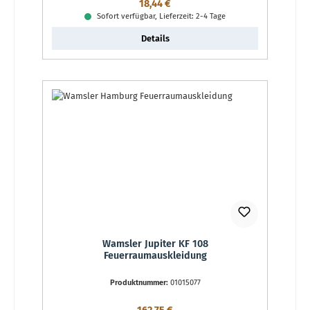
Regulärer Preis:
18,44 €
Sofort verfügbar, Lieferzeit: 2-4 Tage
Details
Wamsler Jupiter KF 108
Feuerraumauskleidung
Produktnummer:
01015077
Regulärer Preis: