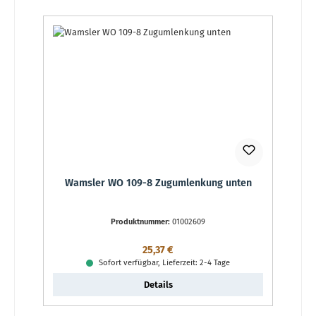
Wamsler WO 109-8 Zugumlenkung unten
Produktnummer:
01002609
Regulärer Preis:
25,37 €
Sofort verfügbar, Lieferzeit: 2-4 Tage
Details