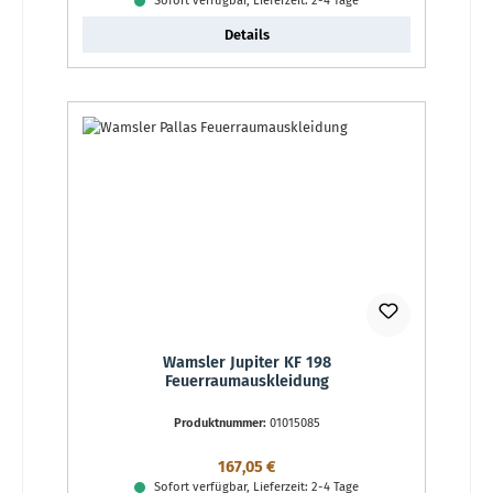
Sofort verfügbar, Lieferzeit: 2-4 Tage
Details
Wamsler Jupiter KF 198
Feuerraumauskleidung
Produktnummer:
01015085
Regulärer Preis:
167,05 €
Sofort verfügbar, Lieferzeit: 2-4 Tage