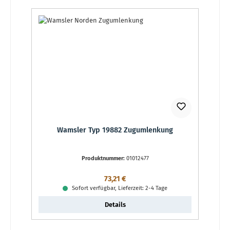
Wamsler Typ 19882 Zugumlenkung
Produktnummer:
01012477
Regulärer Preis:
73,21 €
Sofort verfügbar, Lieferzeit: 2-4 Tage
Details