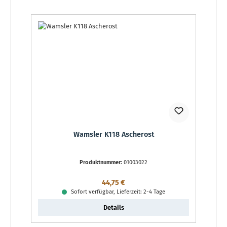
Wamsler K118 Ascherost
Produktnummer:
01003022
Regulärer Preis:
44,75 €
Sofort verfügbar, Lieferzeit: 2-4 Tage
Details