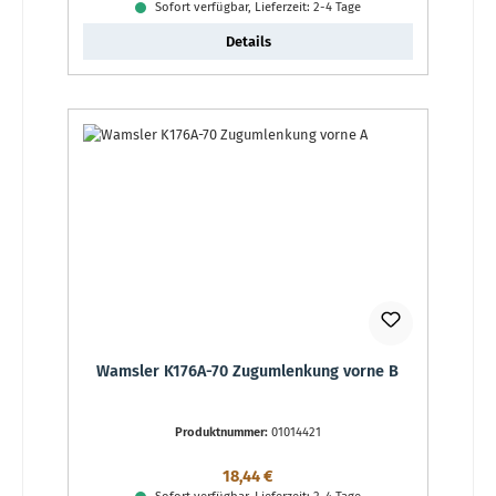
Sofort verfügbar, Lieferzeit: 2-4 Tage
Details
Wamsler K176A-70 Zugumlenkung vorne B
Produktnummer:
01014421
Regulärer Preis:
18,44 €