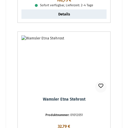
162,75 €
Sofort verfügbar, Lieferzeit: 2-4 Tage
Details
Wamsler Etna Stehrost
Produktnummer:
01012051
Regulärer Preis:
32,79 €