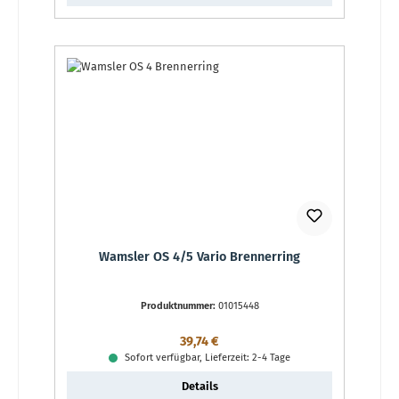
Wamsler OS 4/5 Vario Brennerring
Produktnummer:
01015448
Regulärer Preis:
39,74 €
Sofort verfügbar, Lieferzeit: 2-4 Tage
Details