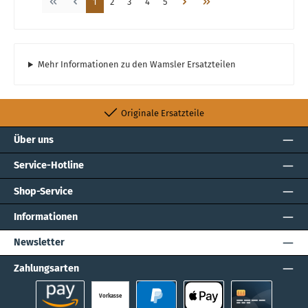
Seite
Seite
Seite
Seite
Seite
1
2
3
4
5
Mehr Informationen zu den Wamsler Ersatzteilen
Originale Ersatzteile
Über uns
Service-Hotline
Shop-Service
Informationen
Newsletter
Zahlungsarten
Vorkasse