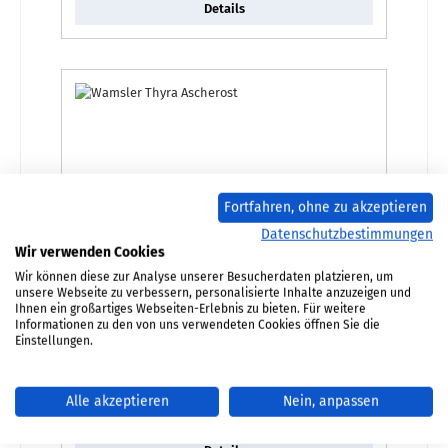
Details
Fortfahren, ohne zu akzeptieren
Datenschutzbestimmungen
Wir verwenden Cookies
Wir können diese zur Analyse unserer Besucherdaten platzieren, um
unsere Webseite zu verbessern, personalisierte Inhalte anzuzeigen und
Wamsler Thyra Ascherost
Ihnen ein großartiges Webseiten-Erlebnis zu bieten. Für weitere
Informationen zu den von uns verwendeten Cookies öffnen Sie die
Einstellungen.
Produktnummer:
01055727
Regulärer Preis:
34,91 €
Alle akzeptieren
Nein, anpassen
Sofort verfügbar, Lieferzeit: 2-4 Tage