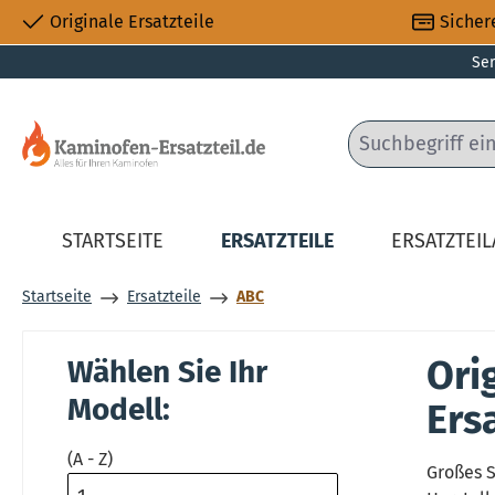
Originale Ersatzteile
Sicher
 Hauptinhalt springen
Zur Suche springen
Zur Hauptnavigation springen
Ser
STARTSEITE
ERSATZTEILE
ERSATZTEI
Startseite
Ersatzteile
ABC
Ori
Wählen Sie Ihr
Modell:
Ers
(A - Z)
Großes S