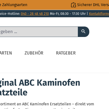
e Zahlungsarten
Sicherer DHL Ver
vice-Hotline:
040 - 28 48 48 210
Mo-Fr, 08:30 - 17:30 Uhr |
Kontaktform
LARTEN
ZUBEHÖR
RATGEBER
ginal ABC Kaminofen
atzteile
ortiment an ABC Kaminofen Ersatzteilen – direkt vom