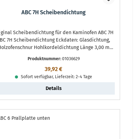
ABC 7H Scheibendichtung
nal Scheibendichtung für den Kaminofen ABC 7H
C 7H Scheibendichtung Eckdaten: Glasdichtung,
Holzofenschnur Hohlkordeldichtung Länge 3,00 m
Durchmesser 6 mm selbstklebend
Produktnummer:
01036629
Regulärer Preis:
39,92 €
Sofort verfügbar, Lieferzeit: 2-4 Tage
Details