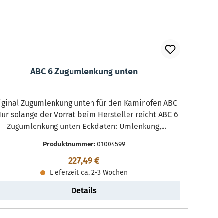
ABC 6 Zugumlenkung unten
nal Zugumlenkung unten für den Kaminofen ABC
Zugumlenkung unten Eckdaten: Umlenkung,
lammenschild Maße (B/L/H) 405 mm x 310 mm x 5
Produktnummer:
01004599
m Material Stahl passend für Öfen mit Backfach
Regulärer Preis:
227,49 €
Lieferzeit ca. 2-3 Wochen
Details