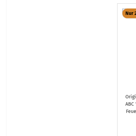
Nur 
Original Bo
ABC 1 Bodenst
Feue