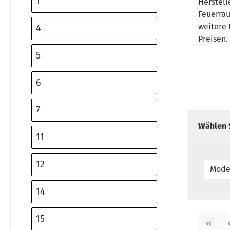
1
Herstell
Feuerra
weitere 
4
Preisen.
5
6
7
Wählen S
11
12
Mode
14
15