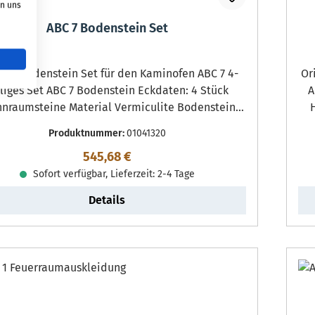
on uns
ABC 7 Bodenstein Set
denstein Set für den Kaminofen ABC 7 4-
Origi
iges Set ABC 7 Bodenstein Eckdaten: 4 Stück
AB
nnraumsteine Material Vermiculite Bodenstein
ks vorne (174 x 230 x 25 mm), Bodenstein rechts
Produktnummer:
01041320
 (174 x 230 x 25 mm) Bodenstein links hinten (257
Regulärer Preis:
545,68 €
 x 25 mm), Bodenstein rechts hinten (257 x 196 x
Sofort verfügbar, Lieferzeit: 2-4 Tage
25 mm)
Details