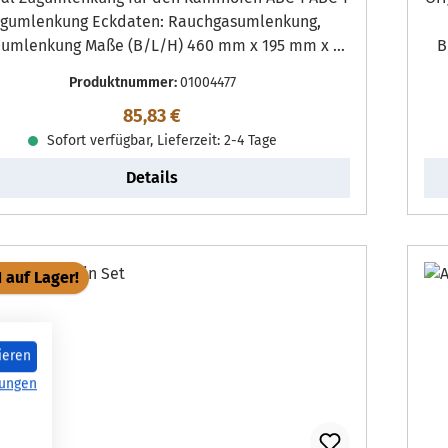
enkung Eckdaten: Rauchgasumlenkung,
umlenkung Maße (B/L/H) 460 mm x 195 mm x 25
B
mm Material Vermiculite
Produktnummer:
01004477
Regulärer Preis:
85,83 €
Sofort verfügbar, Lieferzeit: 2-4 Tage
Details
1 auf Lager!
ieren
ungen