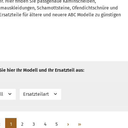
er. Hier finden Sie passgenaue Kaminscheiben,
umauskleidungen, Schamottsteine, Ofendichtschnüre und
Ersatzteile für ältere und neuere ABC Modelle zu günstigen
ie hier Ihr Modell und Ihr Ersatzteil aus:
ll
Ersatzteilart
Seite
Seite
Seite
Seite
Seite
1
2
3
4
5