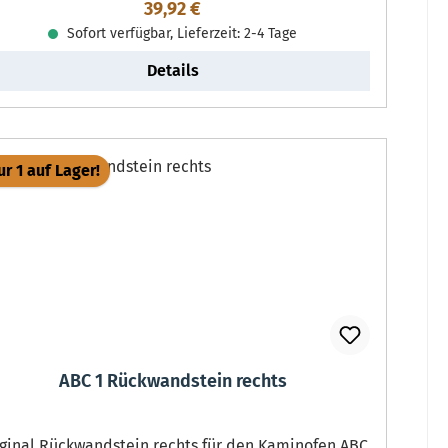
Regulärer Preis:
39,92 €
Sofort verfügbar, Lieferzeit: 2-4 Tage
Details
r 1 auf Lager!
ABC 1 Rückwandstein rechts
al Rückwandstein rechts für den Kaminofen ABC