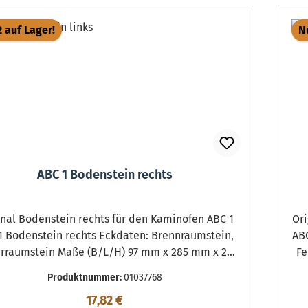
2 auf Lager!
Nu
ABC 1 Bodenstein rechts
denstein rechts für den Kaminofen ABC 1
Origin
ein rechts Eckdaten: Brennraumstein,
ABC 1 R
rraumstein Maße (B/L/H) 97 mm x 285 mm x 25
Fe
mm Material Skamol
Produktnummer:
01037768
Regulärer Preis:
17,82 €