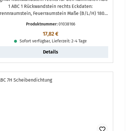
1 ABC 1 Rückwandstein rechts Eckdaten:
rennraumstein, Feuerraumstein Maße (B/L/H) 180
mm x 235 mm x 25 mm Material Skamol
Produktnummer:
01038166
Regulärer Preis:
17,82 €
Sofort verfügbar, Lieferzeit: 2-4 Tage
Details