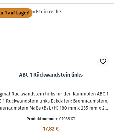
r 1 auf Lager!
ABC 1 Rückwandstein links
al Rückwandstein links für den Kaminofen ABC 1
ückwandstein links Eckdaten: Brennraumstein,
uerraumstein Maße (B/L/H) 180 mm x 235 mm x 25
mm Material Skamol
Produktnummer:
01038171
Regulärer Preis:
17,82 €