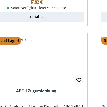
Regulärer Preis:
17,82 €
Sofort verfügbar, Lieferzeit: 2-4 Tage
Details
1 auf Lager!
Nu
ABC 1 Zugumlenkung
umlenkung für den Kaminofen ABC 1 ABC 1
Origin