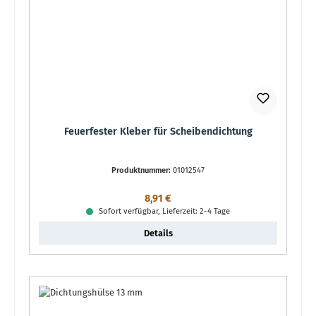
Feuerfester Kleber für Scheibendichtung
Produktnummer:
01012547
Regulärer Preis:
8,91 €
Sofort verfügbar, Lieferzeit: 2-4 Tage
Details