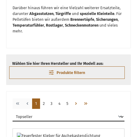
Darüber hinaus führen wir eine Vielzahl weiterer Ersatzteile,
darunter
Abgasstutzen
,
Türgriffe
und
spezielle Kleinteile
. Für
Pelletöfen bieten wir außerdem
Brennertöpfe
,
Sicherungen
,
Temperaturfühler
,
Rostlager
,
Schneckenmotoren
und vieles
mehr.
Wählen Sie hier Ihren Hersteller und Ihr Modell aus:
Produkte filtern
Seite
Seite
Seite
Seite
Seite
1
2
3
4
5