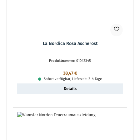
La Nordica Rosa Ascherost
Produktnummer:
01042345
Regulärer Preis:
38,47 €
Sofort verfügbar, Lieferzeit: 2-4 Tage
Details