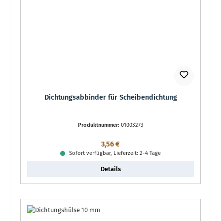
Dichtungsabbinder für Scheibendichtung
Produktnummer:
01003273
Regulärer Preis:
3,56 €
Sofort verfügbar, Lieferzeit: 2-4 Tage
Details