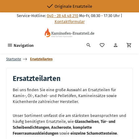
Zum Hauptinhalt springen
Originale Ersatzteile
Service-Hotline:
040 - 28 48 48 210
Mo-Fr, 08:30 - 17:30 Uhr |
Kontaktformular
Du hast 0 Produkte
Navigation
Startseite
Ersatzteilarten
Ersatzteilarten
Bei uns finden Sie eine große Auswahl an Ersatzteilen für
Kamin-, Öl-, Kachel- und Pelletöfen, Kamineinsätze sowie
Küchenherde zahlreicher Hersteller.
Unser Sortiment umfasst die am stärksten beanspruchten und
häufig benötigten Ersatzteile, wie
Glasscheiben
,
Tür- und
Scheibendichtungen
,
Ascheroste
,
komplette
Feuerraumauskleidungen
sowie
einzelne Schamottesteine
.