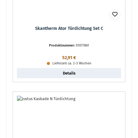
Skantherm Ator Türdichtung Set C
Produktnummer:
01017861
Regulärer Preis:
52,91 €
Lieferzeit ca. 2-3 Wochen
Details