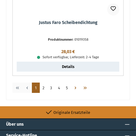
Justus Faro Scheibendichtung
Produktnummer:
01019358
Regulärer Preis:
28,03 €
Sofort verfügbar, Lieferzeit: 2-4 Tage
Details
Seite
Seite
Seite
Seite
Seite
1
2
3
4
5
Originale Ersatzteile
Über uns
Service-Hotline