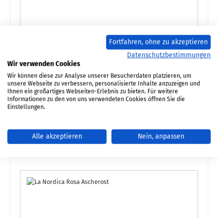
Fortfahren, ohne zu akzeptieren
Datenschutzbestimmungen
Wir verwenden Cookies
Dichtungshülse 15 mm
Wir können diese zur Analyse unserer Besucherdaten platzieren, um
unsere Webseite zu verbessern, personalisierte Inhalte anzuzeigen und
Ihnen ein großartiges Webseiten-Erlebnis zu bieten. Für weitere
Produktnummer:
01009807
Informationen zu den von uns verwendeten Cookies öffnen Sie die
Einstellungen.
Regulärer Preis:
2,99 €
Sofort verfügbar, Lieferzeit: 2-4 Tage
Alle akzeptieren
Nein, anpassen
Details