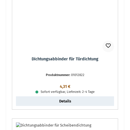
Dichtungsabbinder für Türdichtung
Produktnummer:
01012822
Regulärer Preis:
4,31 €
Sofort verfügbar, Lieferzeit: 2-4 Tage
Details