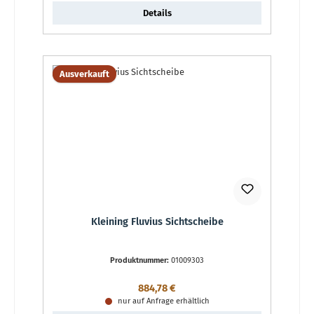
Details
Ausverkauft
Kleining Fluvius Sichtscheibe
Produktnummer:
01009303
Regulärer Preis:
884,78 €
nur auf Anfrage erhältlich