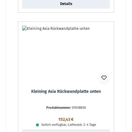
Details
Kleining Asia Rückwandplatte unten
Produktnummer:
01038838
Regulärer Preis:
152,43 €
Sofort verfügbar, Lieferzeit: 2-4 Tage