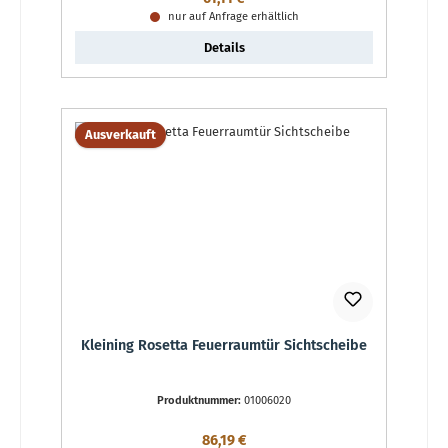
nur auf Anfrage erhältlich
Details
Ausverkauft
Kleining Rosetta Feuerraumtür Sichtscheibe
Produktnummer:
01006020
Regulärer Preis:
86,19 €