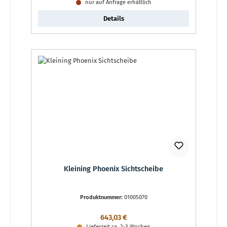
nur auf Anfrage erhältlich
Details
Kleining Phoenix Sichtscheibe
Produktnummer:
01005070
Regulärer Preis:
643,03 €
Lieferzeit ca. 2-3 Wochen