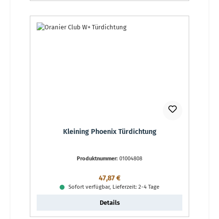
Kleining Phoenix Türdichtung
Produktnummer:
01004808
Regulärer Preis:
47,87 €
Sofort verfügbar, Lieferzeit: 2-4 Tage
Details