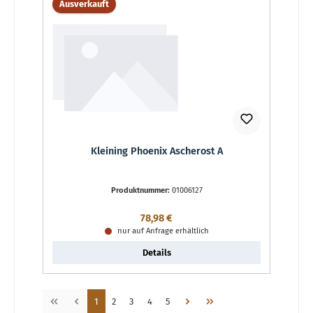
Ausverkauft
Kleining Phoenix Ascherost A
Produktnummer:
01006127
Regulärer Preis:
78,98 €
nur auf Anfrage erhältlich
Details
Seite
Seite
Seite
Seite
Seite
1
2
3
4
5