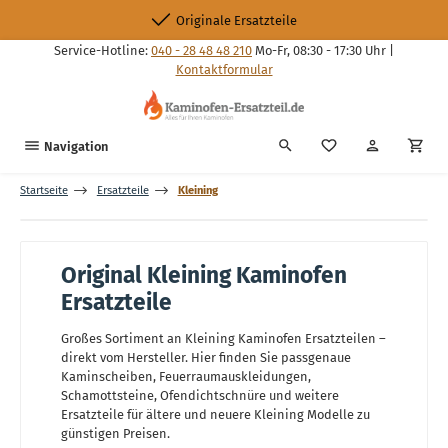
Zum Hauptinhalt springen
Originale Ersatzteile
Service-Hotline:
040 - 28 48 48 210
Mo-Fr, 08:30 - 17:30 Uhr |
Kontaktformular
Du hast 0 Produkte
Navigation
Startseite
Ersatzteile
Kleining
Original Kleining Kaminofen
Ersatzteile
Großes Sortiment an Kleining Kaminofen Ersatzteilen –
direkt vom Hersteller. Hier finden Sie passgenaue
Kaminscheiben, Feuerraumauskleidungen,
Schamottsteine, Ofendichtschnüre und weitere
Ersatzteile für ältere und neuere Kleining Modelle zu
günstigen Preisen.