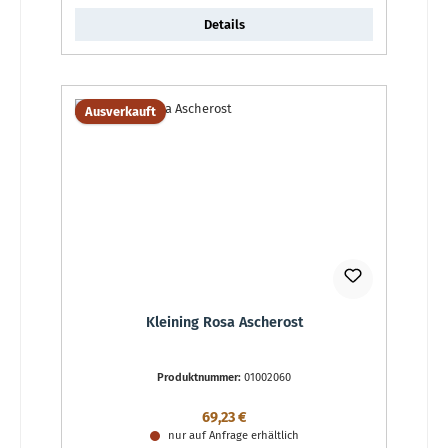
Details
Ausverkauft
Kleining Rosa Ascherost
Produktnummer:
01002060
Regulärer Preis:
69,23 €
nur auf Anfrage erhältlich