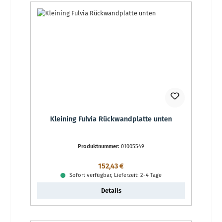
Kleining Fulvia Rückwandplatte unten
Produktnummer:
01005549
Regulärer Preis:
152,43 €
Sofort verfügbar, Lieferzeit: 2-4 Tage
Details