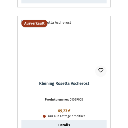
Ausverkauft
Kleining Rosetta Ascherost
Produktnummer:
01039005
Regulärer Preis:
69,23 €
nur auf Anfrage erhältlich
Details