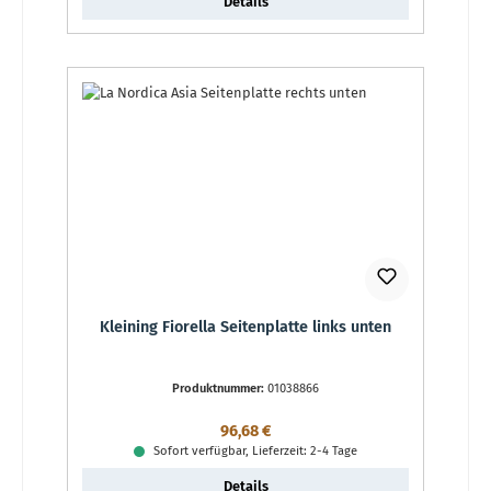
Details
Kleining Fiorella Seitenplatte links unten
Produktnummer:
01038866
Regulärer Preis:
96,68 €
Sofort verfügbar, Lieferzeit: 2-4 Tage
Details