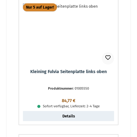
Nur 5 auf Lager!
Kleining Fulvia Seitenplatte links oben
Produktnummer:
01005550
Regulärer Preis:
84,77 €
Sofort verfügbar, Lieferzeit: 2-4 Tage
Details