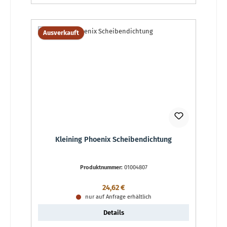
Ausverkauft
Kleining Phoenix Scheibendichtung
Produktnummer:
01004807
Regulärer Preis:
24,62 €
nur auf Anfrage erhältlich
Details