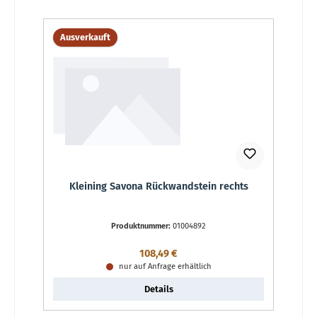
Ausverkauft
Kleining Savona Rückwandstein rechts
Produktnummer:
01004892
Regulärer Preis:
108,49 €
nur auf Anfrage erhältlich
Details