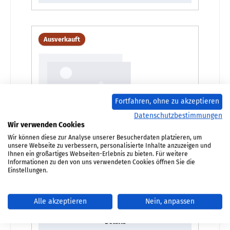
Ausverkauft
Fortfahren, ohne zu akzeptieren
Datenschutzbestimmungen
Wir verwenden Cookies
Wir können diese zur Analyse unserer Besucherdaten platzieren, um
unsere Webseite zu verbessern, personalisierte Inhalte anzuzeigen und
Kleining Tao Sichtscheibe
Ihnen ein großartiges Webseiten-Erlebnis zu bieten. Für weitere
Informationen zu den von uns verwendeten Cookies öffnen Sie die
Einstellungen.
Produktnummer:
01004336
Regulärer Preis:
676,08 €
Alle akzeptieren
Nein, anpassen
nur auf Anfrage erhältlich
Details