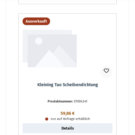
Ausverkauft
Kleining Tao Scheibendichtung
Produktnummer:
01004341
Regulärer Preis:
59,86 €
nur auf Anfrage erhältlich
Details