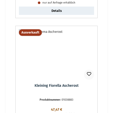
nur auf Anfrage erhältlich
Details
Ausverkauft
Kleining Fiorella Ascherost
Produktnummer:
01038883
Regulärer Preis:
47,47 €