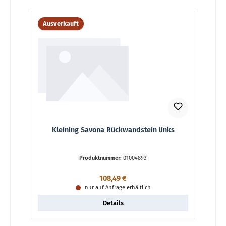
Ausverkauft
Kleining Savona Rückwandstein links
Produktnummer:
01004893
Regulärer Preis:
108,49 €
nur auf Anfrage erhältlich
Details