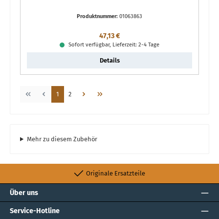
Produktnummer:
01063863
Regulärer Preis:
47,13 €
Sofort verfügbar, Lieferzeit: 2-4 Tage
Details
Seite
Seite
1
2
Mehr zu diesem Zubehör
Originale Ersatzteile
Über uns
Service-Hotline