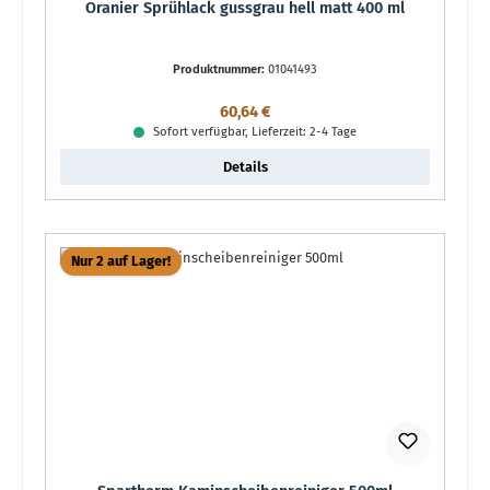
Oranier Sprühlack gussgrau hell matt 400 ml
Produktnummer:
01041493
Regulärer Preis:
60,64 €
Sofort verfügbar, Lieferzeit: 2-4 Tage
Details
Nur 2 auf Lager!