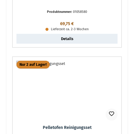
Produktnummer:
01058580
Regulärer Preis:
69,75 €
Lieferzeit ca. 2-3 Wochen
Details
Nur 2 auf Lager!
Pelletofen Reinigungsset