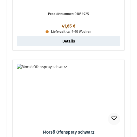
Produktnummer:
01054925
Regulärer Preis:
41,65 €
Lieferzeit ca. 9-10 Wochen
Details
Morsö Ofenspray schwarz