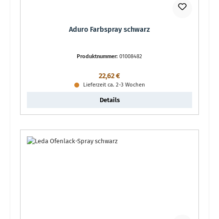
Aduro Farbspray schwarz
Produktnummer:
01008482
Regulärer Preis:
22,62 €
Lieferzeit ca. 2-3 Wochen
Details