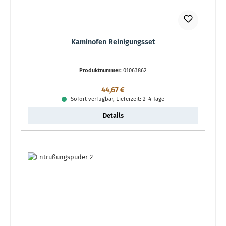
Kaminofen Reinigungsset
Produktnummer:
01063862
Regulärer Preis:
44,67 €
Sofort verfügbar, Lieferzeit: 2-4 Tage
Details