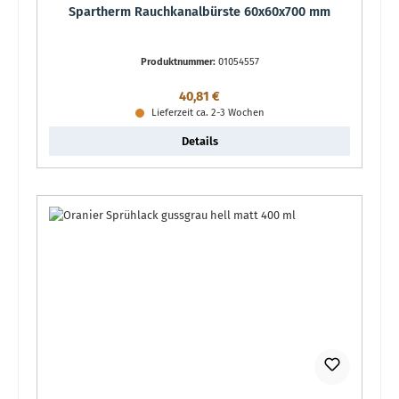
Spartherm Rauchkanalbürste 60x60x700 mm
Produktnummer:
01054557
Regulärer Preis:
40,81 €
Lieferzeit ca. 2-3 Wochen
Details