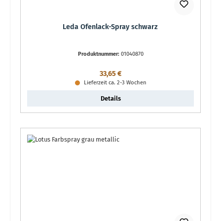
Leda Ofenlack-Spray schwarz
Produktnummer:
01040870
Regulärer Preis:
33,65 €
Lieferzeit ca. 2-3 Wochen
Details