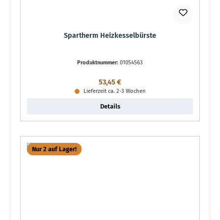
Spartherm Heizkesselbürste
Produktnummer:
01054563
Regulärer Preis:
53,45 €
Lieferzeit ca. 2-3 Wochen
Details
Nur 2 auf Lager!