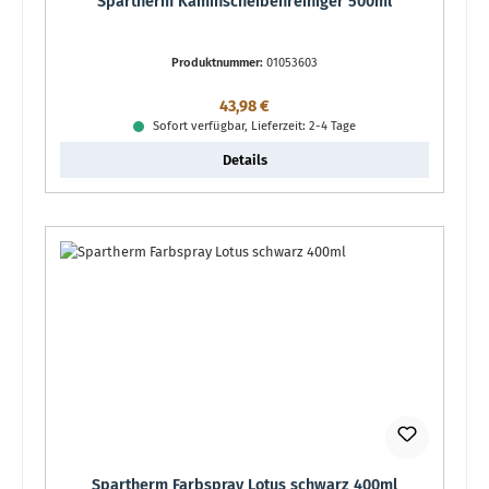
Spartherm Kaminscheibenreiniger 500ml
Produktnummer:
01053603
Regulärer Preis:
43,98 €
Sofort verfügbar, Lieferzeit: 2-4 Tage
Details
Spartherm Farbspray Lotus schwarz 400ml