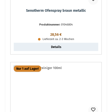
Senotherm Ofenspray braun metallic
Produktnummer:
01046804
Regulärer Preis:
28,56 €
Lieferzeit ca. 2-3 Wochen
Details
Nur 1 auf Lager!