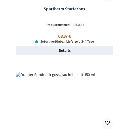
Spartherm Starterbox
Produktnummer:
01053621
Regulärer Preis:
68,37 €
Sofort verfügbar, Lieferzeit: 2-4 Tage
Details