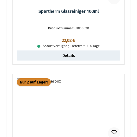
Spartherm Glasreiniger 100ml
Produktnummer:
01053620
Regulärer Preis:
22,02 €
Sofort verfügbar, Lieferzeit: 2-4 Tage
Details
Nur 2 auf Lager!