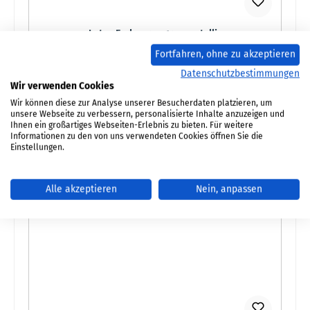
Lotus Farbspray grau metallic
Fortfahren, ohne zu akzeptieren
Datenschutzbestimmungen
Produktnummer:
01007367
Wir verwenden Cookies
Regulärer Preis:
27,07 €
Wir können diese zur Analyse unserer Besucherdaten platzieren, um
Lieferzeit ca. 2-3 Wochen
unsere Webseite zu verbessern, personalisierte Inhalte anzuzeigen und
Ihnen ein großartiges Webseiten-Erlebnis zu bieten. Für weitere
Details
Informationen zu den von uns verwendeten Cookies öffnen Sie die
Einstellungen.
Alle akzeptieren
Nein, anpassen