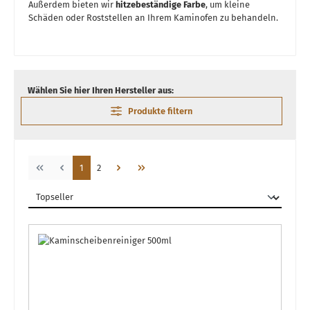
Außerdem bieten wir
hitzebeständige Farbe
, um kleine
Schäden oder Roststellen an Ihrem Kaminofen zu behandeln.
Wählen Sie hier Ihren Hersteller aus:
Produkte filtern
Seite
Seite
1
2