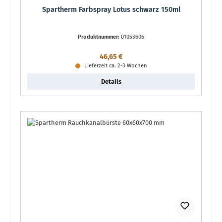
Spartherm Farbspray Lotus schwarz 150ml
Produktnummer:
01053606
Regulärer Preis:
46,65 €
Lieferzeit ca. 2-3 Wochen
Details