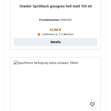
Oranier Sprühlack gussgrau hell matt 150 ml
Produktnummer:
01041492
Regulärer Preis:
47,96 €
Lieferzeit ca. 2-3 Wochen
Details