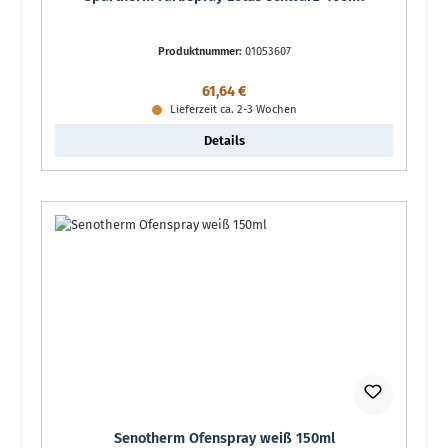
Produktnummer:
01053607
Regulärer Preis:
61,64 €
Lieferzeit ca. 2-3 Wochen
Details
Senotherm Ofenspray weiß 150ml