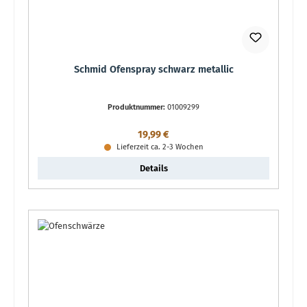
Schmid Ofenspray schwarz metallic
Produktnummer:
01009299
Regulärer Preis:
19,99 €
Lieferzeit ca. 2-3 Wochen
Details