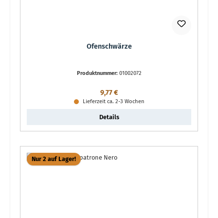
Ofenschwärze
Produktnummer:
01002072
Regulärer Preis:
9,77 €
Lieferzeit ca. 2-3 Wochen
Details
Nur 2 auf Lager!