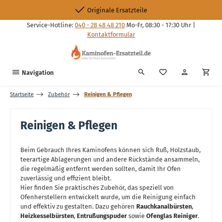
Zum Hauptinhalt springen
Originale Ersatzteile
Service-Hotline:
040 - 28 48 48 210
Mo-Fr, 08:30 - 17:30 Uhr |
Kontaktformular
Du hast 0 Produkte
Navigation
Startseite
Zubehör
Reinigen & Pflegen
Reinigen & Pflegen
Beim Gebrauch Ihres Kaminofens können sich Ruß, Holzstaub,
teerartige Ablagerungen und andere Rückstände ansammeln,
die regelmäßig entfernt werden sollten, damit Ihr Ofen
zuverlässig und effizient bleibt.
Hier finden Sie praktisches Zubehör, das speziell von
Ofenherstellern entwickelt wurde, um die Reinigung einfach
und effektiv zu gestalten. Dazu gehören
Rauchkanalbürsten
,
Heizkesselbürsten
,
Entrußungspuder
sowie
Ofenglas Reiniger
.