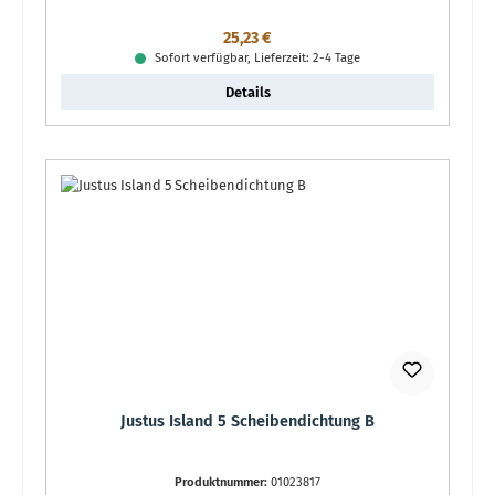
Regulärer Preis:
25,23 €
Sofort verfügbar, Lieferzeit: 2-4 Tage
Details
Justus Island 5 Scheibendichtung B
Produktnummer:
01023817