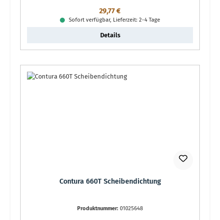
Regulärer Preis:
29,77 €
Sofort verfügbar, Lieferzeit: 2-4 Tage
Details
Contura 660T Scheibendichtung
Produktnummer:
01025648