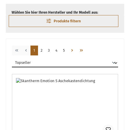
Wählen Sie hier Ihren Hersteller und Ihr Modell aus:
Produkte filtern
Seite
Seite
Seite
Seite
Seite
1
2
3
4
5