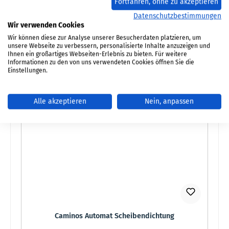
Fortfahren, ohne zu akzeptieren
Datenschutzbestimmungen
Produktnummer:
01013375
Wir verwenden Cookies
Regulärer Preis:
Wir können diese zur Analyse unserer Besucherdaten platzieren, um
29,10 €
unsere Webseite zu verbessern, personalisierte Inhalte anzuzeigen und
Sofort verfügbar, Lieferzeit: 2-4 Tage
Ihnen ein großartiges Webseiten-Erlebnis zu bieten. Für weitere
Informationen zu den von uns verwendeten Cookies öffnen Sie die
Details
Einstellungen.
Alle akzeptieren
Nein, anpassen
Caminos Automat Scheibendichtung