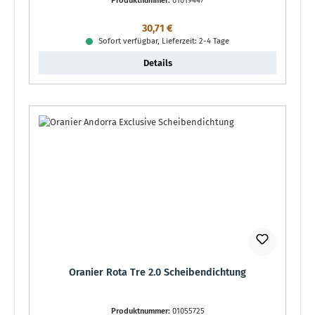
Produktnummer:
01019447
Regulärer Preis:
30,71 €
Sofort verfügbar, Lieferzeit: 2-4 Tage
Details
Oranier Rota Tre 2.0 Scheibendichtung
Produktnummer:
01055725