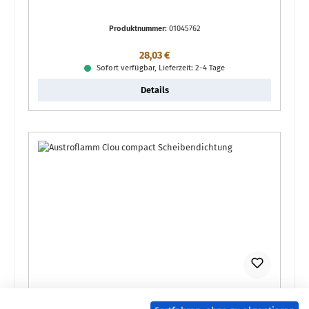
Produktnummer:
01045762
Regulärer Preis:
28,03 €
Sofort verfügbar, Lieferzeit: 2-4 Tage
Details
Wamsler Etna Scheibendichtung