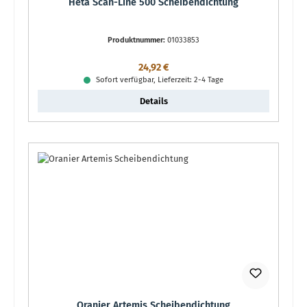
Heta Scan-Line 500 Scheibendichtung
Produktnummer:
01033853
Regulärer Preis:
24,92 €
Sofort verfügbar, Lieferzeit: 2-4 Tage
Details
Oranier Artemis Scheibendichtung