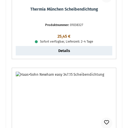
Thermia München Scheibendichtung
Produktnummer:
01038327
Regulärer Preis:
25,45 €
Sofort verfügbar, Lieferzeit: 2-4 Tage
Details