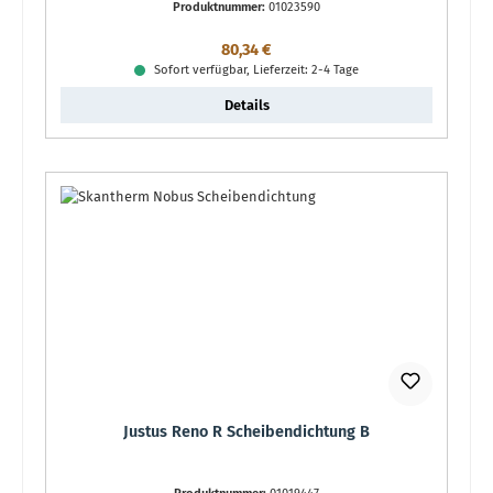
Produktnummer:
01023590
Regulärer Preis:
80,34 €
Sofort verfügbar, Lieferzeit: 2-4 Tage
Details
Justus Reno R Scheibendichtung B