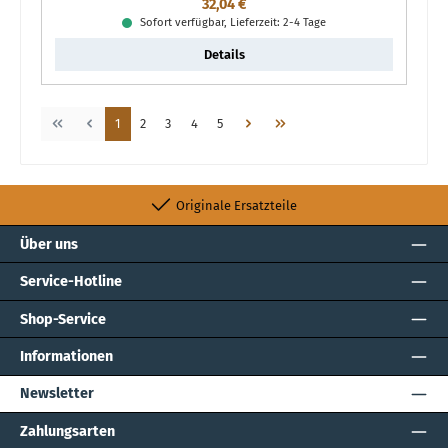
Regulärer Preis:
32,04 €
Sofort verfügbar, Lieferzeit: 2-4 Tage
Details
Seite
Seite
Seite
Seite
Seite
1
2
3
4
5
Originale Ersatzteile
Über uns
Service-Hotline
Shop-Service
Informationen
Newsletter
Zahlungsarten