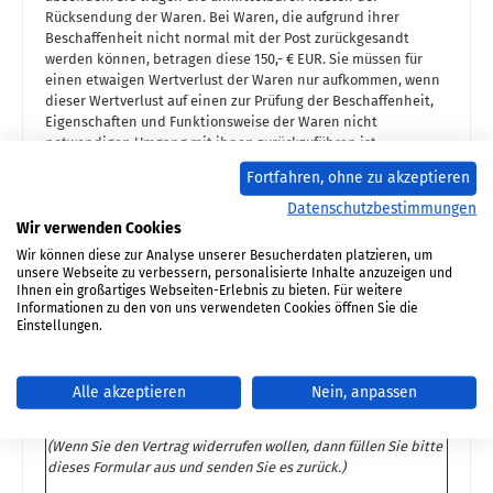
Rücksendung der Waren. Bei Waren, die aufgrund ihrer
Beschaffenheit nicht normal mit der Post zurückgesandt
werden können, betragen diese 150,- € EUR. Sie müssen für
einen etwaigen Wertverlust der Waren nur aufkommen, wenn
dieser Wertverlust auf einen zur Prüfung der Beschaffenheit,
Eigenschaften und Funktionsweise der Waren nicht
notwendigen Umgang mit ihnen zurückzuführen ist.
Fortfahren, ohne zu akzeptieren
Das Widerrufsrecht besteht nicht bei den folgenden
Datenschutzbestimmungen
Verträgen:
Wir verwenden Cookies
Wir können diese zur Analyse unserer Besucherdaten platzieren, um
Verträge zur Lieferung von Waren, die nicht vorgefertigt
unsere Webseite zu verbessern, personalisierte Inhalte anzuzeigen und
sind und für deren Herstellung eine individuelle Auswahl
Ihnen ein großartiges Webseiten-Erlebnis zu bieten. Für weitere
oder Bestimmung durch den Verbraucher maßgeblich ist
Informationen zu den von uns verwendeten Cookies öffnen Sie die
oder die eindeutig auf die persönlichen Bedürfnisse des
Einstellungen.
Verbrauchers zugeschnitten sind.
Alle akzeptieren
Nein, anpassen
Muster-Widerrufsformular
(Wenn Sie den Vertrag widerrufen wollen, dann füllen Sie bitte
dieses Formular aus und senden Sie es zurück.)