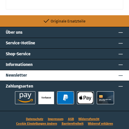
Originale Ersatzteile
Über uns
Service-Hotline
Shop-Service
Informationen
Newsletter
Zahlungsarten
Vorkasse
Amazon Pay
PayPal
Apple Pay
Kreditkarte
Datenschutz
Impressum
AGB
Widerrufsrecht
Cookie Einstellungen ändern
Barrierefreiheit
Widerruf erklären