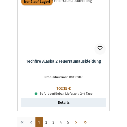
Nur 2 auf Lager!
Techfire Alaska 2 Feuerraumauskleidung
Produktnummer:
01036909
Regulärer Preis:
102,15 €
Sofort verfügbar, Lieferzeit: 2-4 Tage
Details
Seite
Seite
Seite
Seite
Seite
1
2
3
4
5