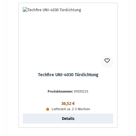
Techfire UNI-4030 Türdichtung
Produktnummer:
01035233
Regulärer Preis:
36,52 €
Lieferzeit ca. 2-3 Wochen
Details