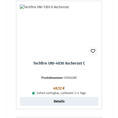
Techfire UNI-4030 Ascherost C
Produktnummer:
01036389
Regulärer Preis:
49,12 €
Sofort verfügbar, Lieferzeit: 2-4 Tage
Details