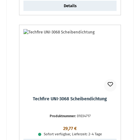
Details
Techfire UNI-3068 Scheibendichtung
Produktnummer:
01034717
Regulärer Preis:
29,77 €
Sofort verfügbar, Lieferzeit: 2-4 Tage