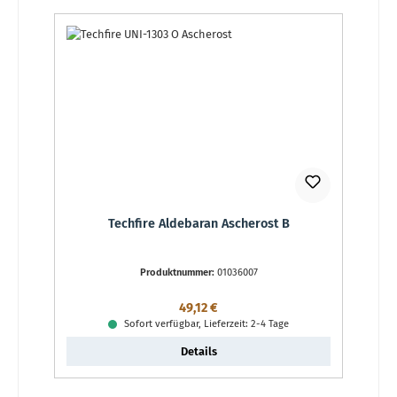
Techfire Aldebaran Ascherost B
Produktnummer:
01036007
Regulärer Preis:
49,12 €
Sofort verfügbar, Lieferzeit: 2-4 Tage
Details