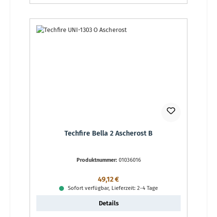
Techfire Bella 2 Ascherost B
Produktnummer:
01036016
Regulärer Preis:
49,12 €
Sofort verfügbar, Lieferzeit: 2-4 Tage
Details