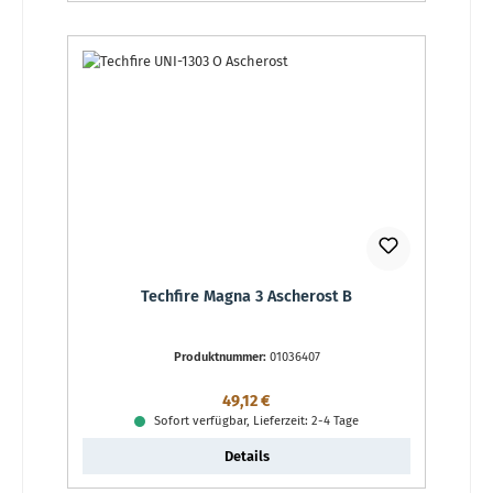
Techfire Magna 3 Ascherost B
Produktnummer:
01036407
Regulärer Preis:
49,12 €
Sofort verfügbar, Lieferzeit: 2-4 Tage
Details