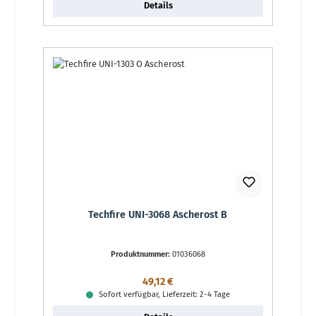
Details
Techfire UNI-3068 Ascherost B
Produktnummer:
01036068
Regulärer Preis:
49,12 €
Sofort verfügbar, Lieferzeit: 2-4 Tage