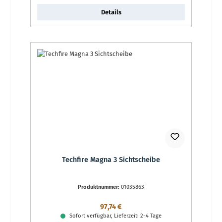
Details
Techfire Magna 3 Sichtscheibe
Produktnummer:
01035863
Regulärer Preis:
97,74 €
Sofort verfügbar, Lieferzeit: 2-4 Tage