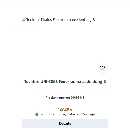
Techfire UNI-3068 Feuerraumauskleidung B
Produktnummer:
01036843
Regulärer Preis:
127,20 €
Sofort verfügbar, Lieferzeit: 2-4 Tage
Details