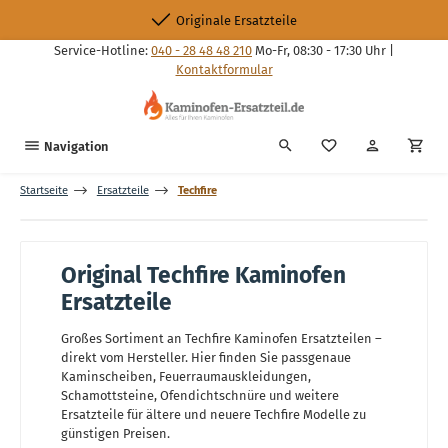
Zum Hauptinhalt springen
Originale Ersatzteile
Service-Hotline:
040 - 28 48 48 210
Mo-Fr, 08:30 - 17:30 Uhr |
Kontaktformular
Du hast 0 Produkte
Navigation
Startseite
Ersatzteile
Techfire
Original Techfire Kaminofen
Ersatzteile
Großes Sortiment an Techfire Kaminofen Ersatzteilen –
direkt vom Hersteller. Hier finden Sie passgenaue
Kaminscheiben, Feuerraumauskleidungen,
Schamottsteine, Ofendichtschnüre und weitere
Ersatzteile für ältere und neuere Techfire Modelle zu
günstigen Preisen.