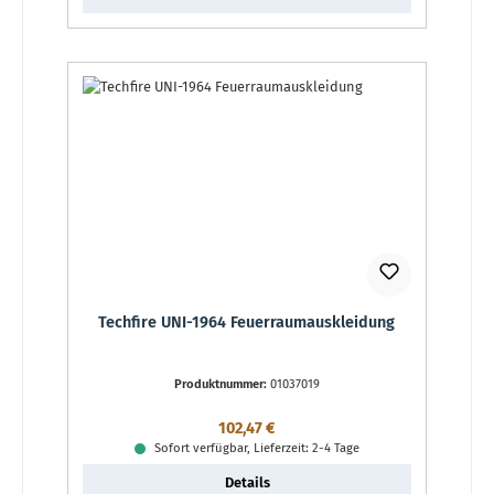
Techfire UNI-1964 Feuerraumauskleidung
Produktnummer:
01037019
Regulärer Preis:
102,47 €
Sofort verfügbar, Lieferzeit: 2-4 Tage
Details