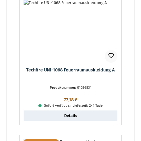
Techfire UNI-1068 Feuerraumauskleidung A
Produktnummer:
01036831
Regulärer Preis:
77,18 €
Sofort verfügbar, Lieferzeit: 2-4 Tage
Details