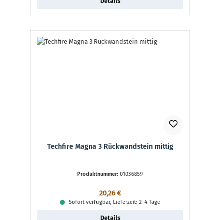
Details
Techfire Magna 3 Rückwandstein mittig
Produktnummer:
01036859
Regulärer Preis:
20,26 €
Sofort verfügbar, Lieferzeit: 2-4 Tage
Details