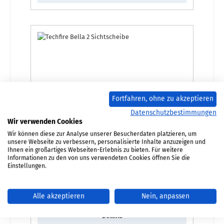
Fortfahren, ohne zu akzeptieren
Datenschutzbestimmungen
Wir verwenden Cookies
Wir können diese zur Analyse unserer Besucherdaten platzieren, um
unsere Webseite zu verbessern, personalisierte Inhalte anzuzeigen und
Techfire UNI-3068 Sichtscheibe
Ihnen ein großartiges Webseiten-Erlebnis zu bieten. Für weitere
Informationen zu den von uns verwendeten Cookies öffnen Sie die
Einstellungen.
Produktnummer:
01035892
Regulärer Preis:
232,88 €
Alle akzeptieren
Nein, anpassen
Sofort verfügbar, Lieferzeit: 2-4 Tage
Details