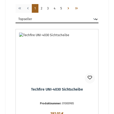
Seite
Seite
Seite
Seite
Seite
1
2
3
4
5
Techfire UNI-4030 Sichtscheibe
Produktnummer:
01000985
Regulärer Preis:
192,01 €