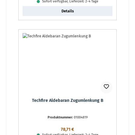
Sofort verfügbar, Lieferzeit: 2-4 Tage
Details
Techfire Aldebaran Zugumlenkung B
Produktnummer:
01004819
Regulärer Preis:
78,71 €
Sofort verfügbar, Lieferzeit: 2-4 Tage