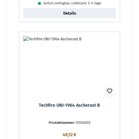
Sofort verfügbar, Lieferzeit: 2-4 Tage
Details
Techfire UNI-1964 Ascherost B
Produktnummer:
01036050
Regulärer Preis:
49,12 €