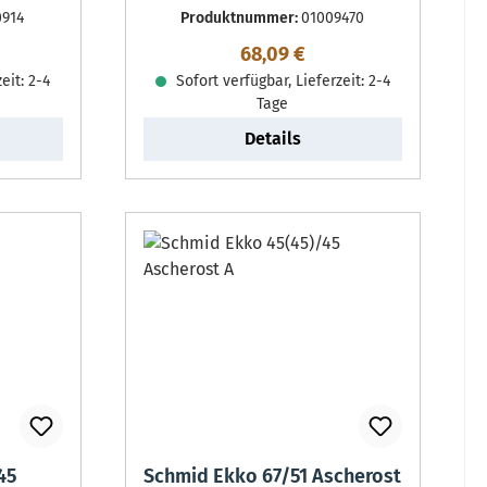
0914
Produktnummer:
01009470
reis:
Regulärer Preis:
68,09 €
eit: 2-4
Sofort verfügbar, Lieferzeit: 2-4
Tage
Details
45
Schmid Ekko 67/51 Ascherost