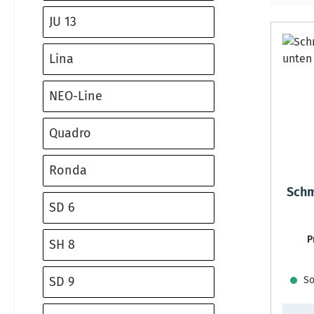
JU 13
Lina
NEO-Line
Quadro
Ronda
Schm
SD 6
P
SH 8
SD 9
Sof