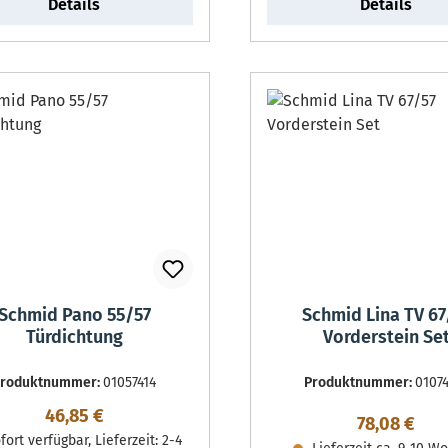
Details
Details
Schmid Pano 55/57
Schmid Lina TV 67
Türdichtung
Vorderstein Se
Produktnummer:
01057414
Produktnummer:
0107
Regulärer Preis:
46,85 €
Regulärer P
78,08 €
ort verfügbar, Lieferzeit: 2-4