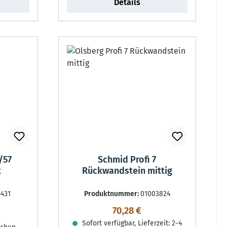
Details
/57
Schmid Profi 7
t
Rückwandstein mittig
4431
Produktnummer:
01003824
Regulärer Preis:
70,28 €
reis:
Sofort verfügbar, Lieferzeit: 2-4