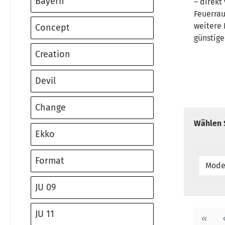
Bayern
– direkt
Feuerra
weitere 
Concept
günstige
Creation
Devil
Change
Wählen S
Ekko
Format
Mode
JU 09
JU 11