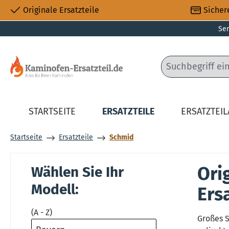
Originale Ersatzteile
Sicher
 Hauptinhalt springen
Zur Suche springen
Zur Hauptnavigation springen
Ser
STARTSEITE
ERSATZTEILE
ERSATZTEI
Startseite
Ersatzteile
Schmid
Ori
Wählen Sie Ihr
Modell:
Ers
(A - Z)
Großes S