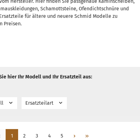
 vom Hersteller. Hier finden Sie passgenaue Kaminscheiben,
umauskleidungen, Schamottsteine, Ofendichtschnüre und
Ersatzteile für ältere und neuere Schmid Modelle zu
n Preisen.
ie hier Ihr Modell und Ihr Ersatzteil aus:
ll
Ersatzteilart
Seite
Seite
Seite
Seite
Seite
1
2
3
4
5