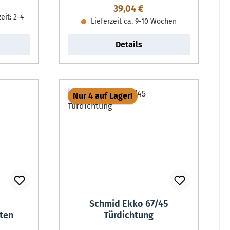
reis:
Regulärer Preis:
39,04 €
eit: 2-4
Lieferzeit ca. 9-10 Wochen
Details
Nur 4 auf Lager!
2
Schmid Ekko 67/45
ten
Türdichtung