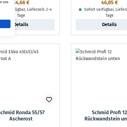
Regulärer Preis:
Regulärer P
54,66 €
46,85 €
on uns
ort verfügbar, Lieferzeit: 2-4
Sofort verfügbar, Lieferz
Tage
Tage
Details
Details
Schmid Ronda 55/57
Schmid Profi 1
Ascherost
Rückwandstein un