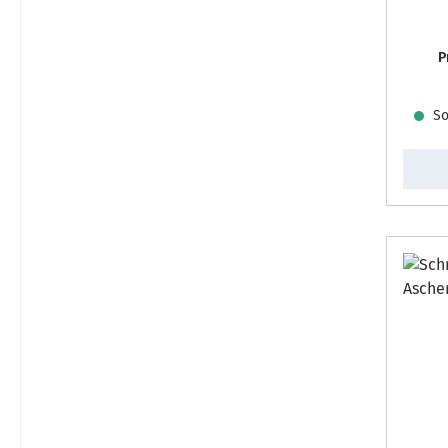
P
Sof