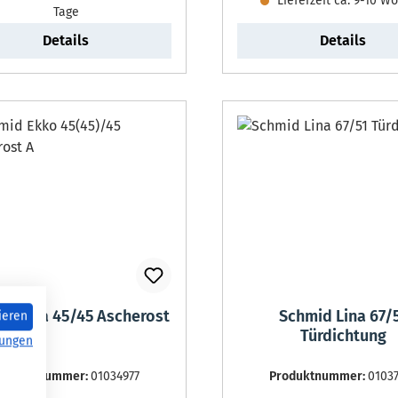
Lieferzeit ca. 9-10 W
Tage
Details
Details
id Lina 45/45 Ascherost
Schmid Lina 67/
ieren
Türdichtung
ungen
roduktnummer:
01034977
Produktnummer:
0103