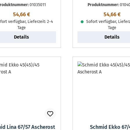
roduktnummer:
01035011
Produktnummer:
0104
Regulärer Preis:
Regulärer P
54,66 €
54,66 €
ort verfügbar, Lieferzeit: 2-4
Sofort verfügbar, Lieferz
Tage
Tage
Details
Details
id Lina 67/57 Ascherost
Schmid Ekko 67/