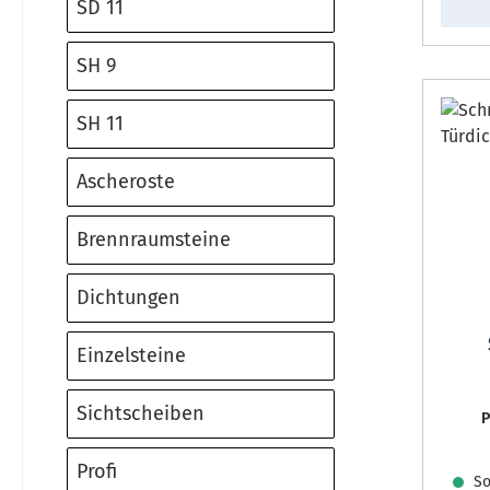
SD 11
SH 9
SH 11
Ascheroste
Brennraumsteine
Dichtungen
Einzelsteine
Sichtscheiben
Profi
Sof