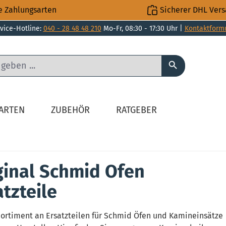
e Zahlungsarten
Sicherer DHL Ver
vice-Hotline:
040 - 28 48 48 210
Mo-Fr, 08:30 - 17:30 Uhr |
Kontaktform
LARTEN
ZUBEHÖR
RATGEBER
ginal Schmid Ofen
atzteile
ortiment an Ersatzteilen für Schmid Öfen und Kamineinsätze