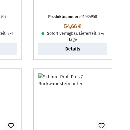
4957
Produktnummer:
01034958
reis:
Regulärer Preis:
54,66 €
eit: 2-4
Sofort verfügbar, Lieferzeit: 2-4
Tage
Details