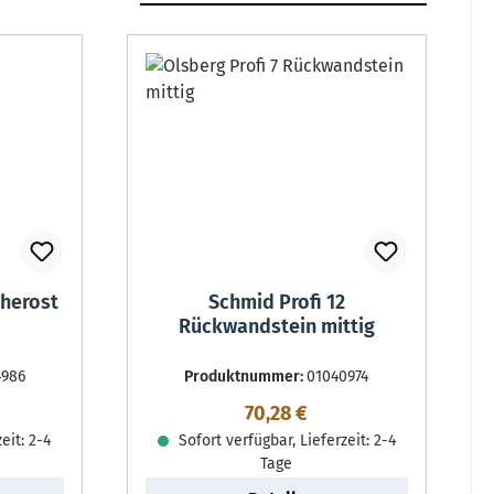
cherost
Schmid Profi 12
Rückwandstein mittig
4986
Produktnummer:
01040974
reis:
Regulärer Preis:
70,28 €
eit: 2-4
Sofort verfügbar, Lieferzeit: 2-4
Tage