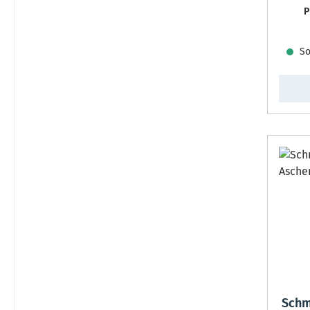
P
Sof
Schm