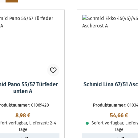
id Pano 55/57 Türfeder
Schmid Lina 67/51 As
unten A
roduktnummer:
01069420
Produktnummer:
0103
Regulärer Preis:
Regulärer P
8,98 €
54,66 €
ort verfügbar, Lieferzeit: 2-4
Sofort verfügbar, Lieferz
Tage
Tage