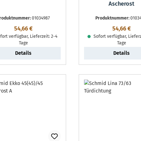
Ascherost
roduktnummer:
01034987
Produktnummer:
0103
Regulärer Preis:
Regulärer P
54,66 €
54,66 €
ort verfügbar, Lieferzeit: 2-4
Sofort verfügbar, Lieferz
Tage
Tage
Details
Details