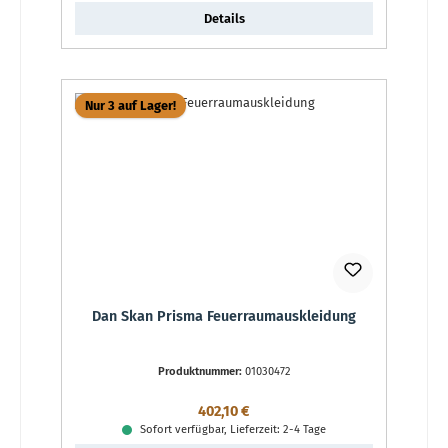
Details
Nur 3 auf Lager!
Dan Skan Prisma Feuerraumauskleidung
Produktnummer:
01030472
Regulärer Preis:
402,10 €
Sofort verfügbar, Lieferzeit: 2-4 Tage