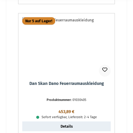
Nur 5 auf Lager!
Dan Skan Dano Feuerraumauskleidung
Produktnummer:
01030405
Regulärer Preis:
453,89 €
Sofort verfügbar, Lieferzeit: 2-4 Tage
Details