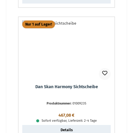
Nur 1 auf Lager!
Dan Skan Harmony Sichtscheibe
Produktnummer:
01009235
Regulärer Preis:
467,08 €
Sofort verfügbar, Lieferzeit: 2-4 Tage
Details