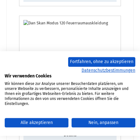
Fortfahren, ohne zu akzeptieren
Datenschutzbestimmungen
Wir verwenden Cookies
Wir können diese zur Analyse unserer Besucherdaten platzieren, um
unsere Webseite zu verbessern, personalisierte Inhalte anzuzeigen und
Dan Skan Modus 120 Feuerraumauskleidung
Ihnen ein großartiges Webseiten-Erlebnis zu bieten. Für weitere
Informationen zu den von uns verwendeten Cookies öffnen Sie die
Einstellungen.
Produktnummer:
01030402
Regulärer Preis:
511,81 €
Alle akzeptieren
Nein, anpassen
Lieferzeit ca. 2-3 Wochen
Details