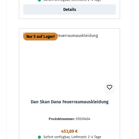
Details
Nur 5 auf Lager!
Dan Skan Dana Feuerraumauskleidung
Produktnummer:
01030404
Regulärer Preis:
453,89 €
Sofort verfügbar, Lieferzeit: 2-4 Tage