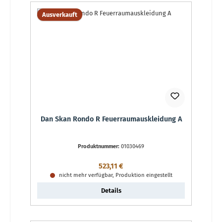
Ausverkauft
Dan Skan Rondo R Feuerraumauskleidung A
Produktnummer:
01030469
Regulärer Preis:
523,11 €
nicht mehr verfügbar, Produktion eingestellt
Details