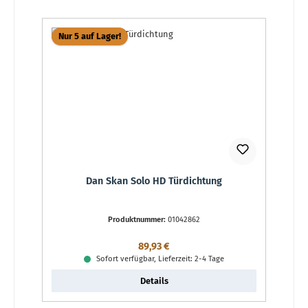
Nur 5 auf Lager!
Dan Skan Solo HD Türdichtung
Produktnummer:
01042862
Regulärer Preis:
89,93 €
Sofort verfügbar, Lieferzeit: 2-4 Tage
Details