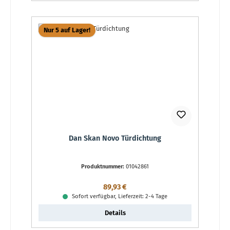
Nur 5 auf Lager!
Dan Skan Novo Türdichtung
Produktnummer:
01042861
Regulärer Preis:
89,93 €
Sofort verfügbar, Lieferzeit: 2-4 Tage
Details