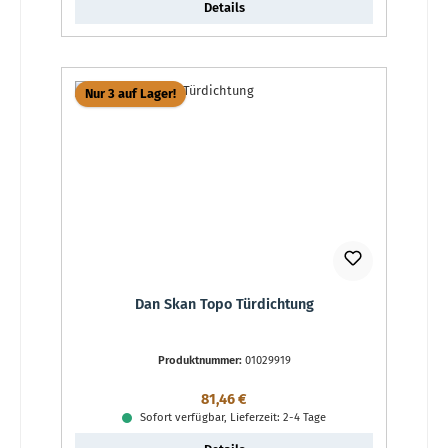
Details
Nur 3 auf Lager!
Dan Skan Topo Türdichtung
Produktnummer:
01029919
Regulärer Preis:
81,46 €
Sofort verfügbar, Lieferzeit: 2-4 Tage