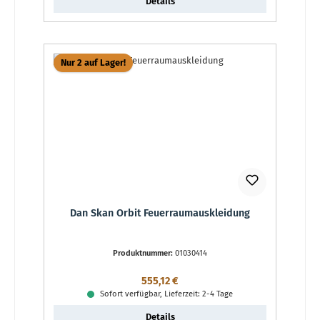
Details
Nur 2 auf Lager!
Dan Skan Orbit Feuerraumauskleidung
Produktnummer:
01030414
Regulärer Preis:
555,12 €
Sofort verfügbar, Lieferzeit: 2-4 Tage
Details