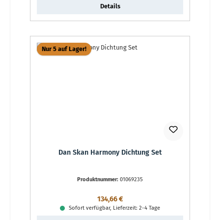
Details
Nur 5 auf Lager!
Dan Skan Harmony Dichtung Set
Produktnummer:
01069235
Regulärer Preis:
134,66 €
Sofort verfügbar, Lieferzeit: 2-4 Tage