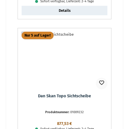
Sofort verfügbar, Lieferzeit: 2-4 Tage
Details
Nur 5 auf Lager!
Dan Skan Topo Sichtscheibe
Produktnummer:
01009232
Regulärer Preis:
877,53 €
Sofort verfügbar, Lieferzeit: 2-4 Tage