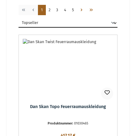
Seite
Seite
Seite
Seite
Seite
1
2
3
4
5
Dan Skan Topo Feuerraumauskleidung
Produktnummer:
01030465
Regulärer Preis:
417,17 €