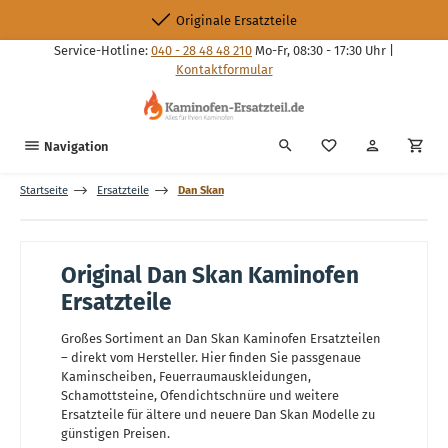
Zum Hauptinhalt springen
Originale Ersatzteile
Service-Hotline:
040 - 28 48 48 210
Mo-Fr, 08:30 - 17:30 Uhr |
Kontaktformular
Du hast 0 Produkte
Navigation
Startseite
Ersatzteile
Dan Skan
Original Dan Skan Kaminofen
Ersatzteile
Großes Sortiment an Dan Skan Kaminofen Ersatzteilen
– direkt vom Hersteller. Hier finden Sie passgenaue
Kaminscheiben, Feuerraumauskleidungen,
Schamottsteine, Ofendichtschnüre und weitere
Ersatzteile für ältere und neuere Dan Skan Modelle zu
günstigen Preisen.