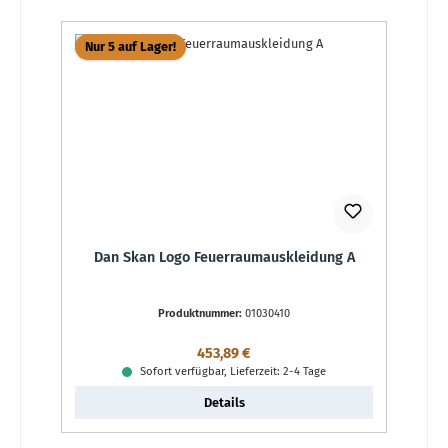
Nur 5 auf Lager!
Dan Skan Logo Feuerraumauskleidung A
Produktnummer:
01030410
Regulärer Preis:
453,89 €
Sofort verfügbar, Lieferzeit: 2-4 Tage
Details