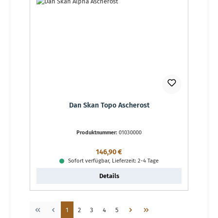
Dan Skan Topo Ascherost
Produktnummer:
01030000
Regulärer Preis:
146,90 €
Sofort verfügbar, Lieferzeit: 2-4 Tage
Details
Seite
Seite
Seite
Seite
Seite
1
2
3
4
5