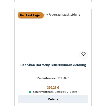
Nur 1 auf Lager!
Dan Skan Harmony Feuerraumauskleidung
Produktnummer:
01030477
Regulärer Preis:
392,21 €
Sofort verfügbar, Lieferzeit: 2-4 Tage
Details