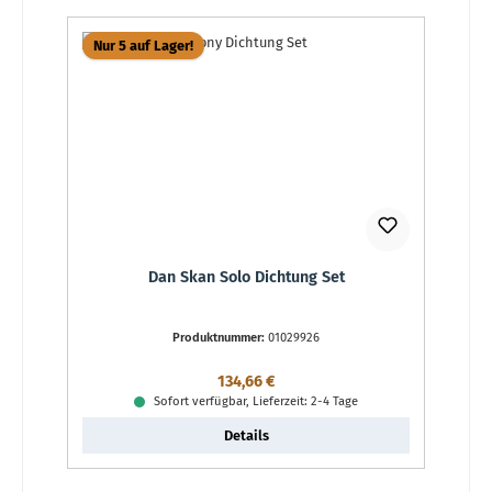
Nur 5 auf Lager!
Dan Skan Solo Dichtung Set
Produktnummer:
01029926
Regulärer Preis:
134,66 €
Sofort verfügbar, Lieferzeit: 2-4 Tage
Details