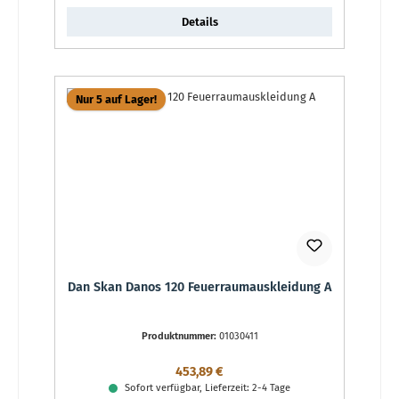
Details
Nur 5 auf Lager!
Dan Skan Danos 120 Feuerraumauskleidung A
Produktnummer:
01030411
Regulärer Preis:
453,89 €
Sofort verfügbar, Lieferzeit: 2-4 Tage