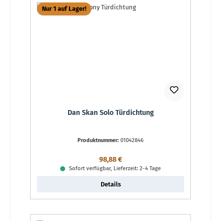
Nur 1 auf Lager!
Dan Skan Solo Türdichtung
Produktnummer:
01042846
Regulärer Preis:
98,88 €
Sofort verfügbar, Lieferzeit: 2-4 Tage
Details