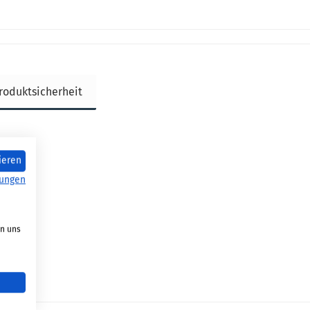
roduktsicherheit
ieren
ungen
on uns