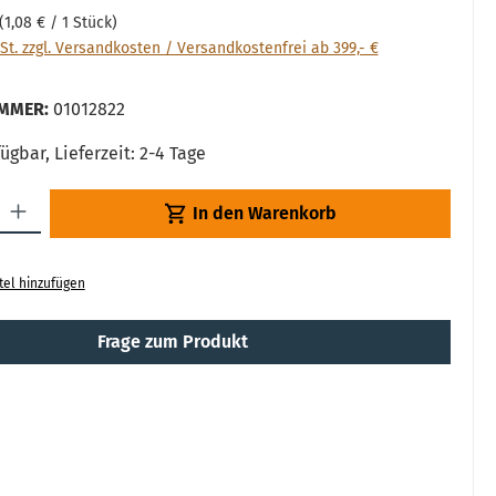
(1,08 € / 1 Stück)
St. zzgl. Versandkosten / Versandkostenfrei ab 399,- €
MMER:
01012822
ügbar, Lieferzeit: 2-4 Tage
: Gib den gewünschten Wert ein oder benutze die Schaltflächen um die
In den Warenkorb
tel hinzufügen
Frage zum Produkt