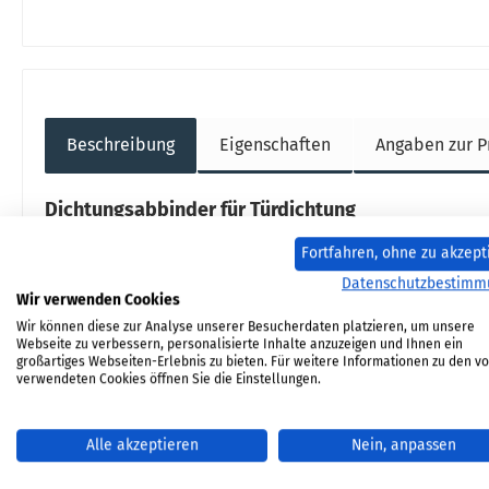
Beschreibung
Eigenschaften
Angaben zur P
Dichtungsabbinder für Türdichtung
Fortfahren, ohne zu akzept
Abbinder Eckdaten:
Datenschutzbestimm
Wir verwenden Cookies
Wir können diese zur Analyse unserer Besucherdaten platzieren, um unsere
Verhindert das Ausfransen der Dichtungsenden.
Webseite zu verbessern, personalisierte Inhalte anzuzeigen und Ihnen ein
Maße 100 x 25 mm pro Steifen
großartiges Webseiten-Erlebnis zu bieten. Für weitere Informationen zu den v
feuerfester Abbinder
verwendeten Cookies öffnen Sie die Einstellungen.
Farbe schwarz
4 Streifen
Alle akzeptieren
Nein, anpassen