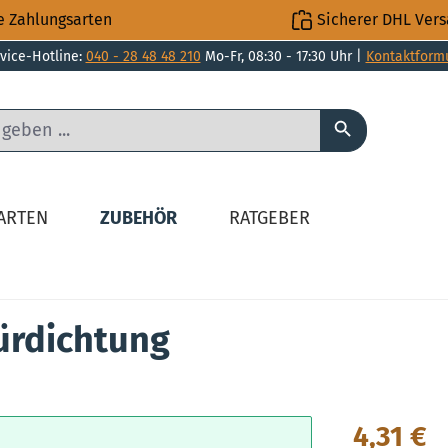
e Zahlungsarten
Sicherer DHL Ver
vice-Hotline:
040 - 28 48 48 210
Mo-Fr, 08:30 - 17:30 Uhr |
Kontaktform
LARTEN
ZUBEHÖR
RATGEBER
ürdichtung
Regulärer Pre
4,31 €