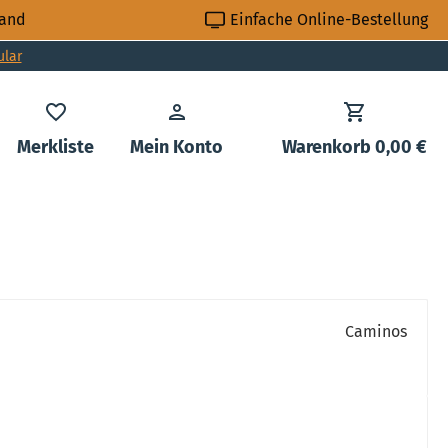
sand
Einfache Online-Bestellung
ular
Du hast 0 Produkte auf dem Merkzettel
Merkliste
Mein Konto
Warenkorb
0,00 €
Caminos
is: