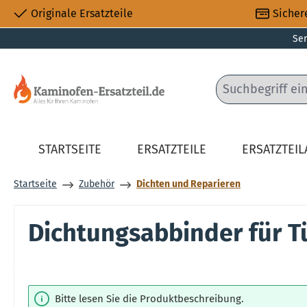
Originale Ersatzteile
Sicher
 Hauptinhalt springen
Zur Suche springen
Zur Hauptnavigation springen
Ser
STARTSEITE
ERSATZTEILE
ERSATZTEI
Startseite
Zubehör
Dichten und Reparieren
Dichtungsabbinder für T
Bildergalerie überspringen
Bitte lesen Sie die Produktbeschreibung.