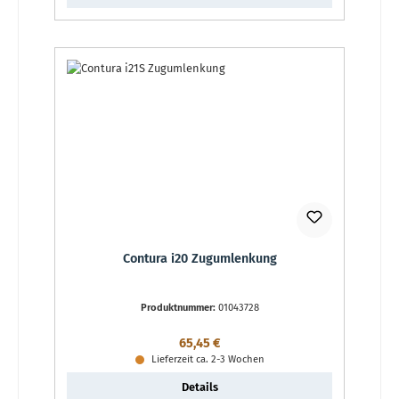
Contura i20 Zugumlenkung
Produktnummer:
01043728
Regulärer Preis:
65,45 €
Lieferzeit ca. 2-3 Wochen
Details