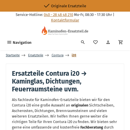
Zum Hauptinhalt springen
Originale Ersatzteile
Service-Hotline:
040 - 28 48 48 210
Mo-Fr, 08:30 - 17:30 Uhr |
Kontaktformular
Du hast 0 Produkte
Navigation
Startseite
Ersatzteile
Contura
i20
Ersatzteile Contura i20 →
Kaminglas, Dichtungen,
Feuerraumsteine uvm.
Als Fachleute für Kaminofen-Ersatzteile bieten wir für den
Contura i20 eine große Auswahl an
originalen
Sichtscheiben,
Ascherosten, Dichtungen, Brennraumsteinen und vielen
weiteren Ersatzteilen. Wir helfen Ihnen gerne weiter die
richtigen Teile für Ihren Contura i20 zu finden. Wir bieten sehr
gerne eine umfassende und kostenfreie
Fachberatung
durch