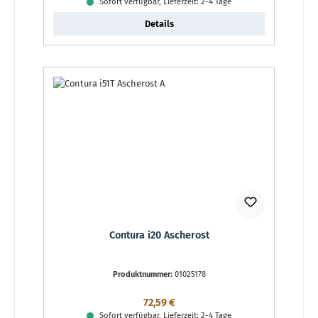
Sofort verfügbar, Lieferzeit: 2-4 Tage
Details
Contura i20 Ascherost
Produktnummer:
01025178
Regulärer Preis:
72,59 €
Sofort verfügbar, Lieferzeit: 2-4 Tage