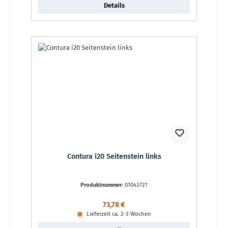
Details
Contura i20 Seitenstein links
Produktnummer:
01043721
Regulärer Preis:
73,78 €
Lieferzeit ca. 2-3 Wochen