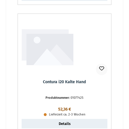
Contura i20 Kalte Hand
Produktnummer:
01077425
Regulärer Preis:
52,36 €
Lieferzeit ca. 2-3 Wochen
Details