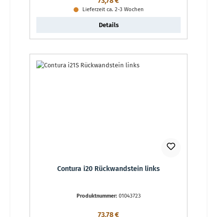
Regulärer Preis:
73,78 €
Lieferzeit ca. 2-3 Wochen
Details
Contura i20 Rückwandstein links
Produktnummer:
01043723
Regulärer Preis:
73,78 €