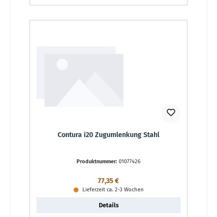
Contura i20 Zugumlenkung Stahl
Produktnummer:
01077426
Regulärer Preis:
77,35 €
Lieferzeit ca. 2-3 Wochen
Details