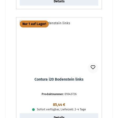
Details
Nur 1 auf Lager!
Contura i20 Bodenstein links
Produktnummer:
01043726
Regulärer Preis:
85,44 €
Sofort verfügbar, Lieferzeit: 2-4 Tage
Details