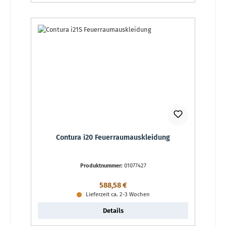
Contura i20 Feuerraumauskleidung
Produktnummer:
01077427
Regulärer Preis:
588,58 €
Lieferzeit ca. 2-3 Wochen
Details