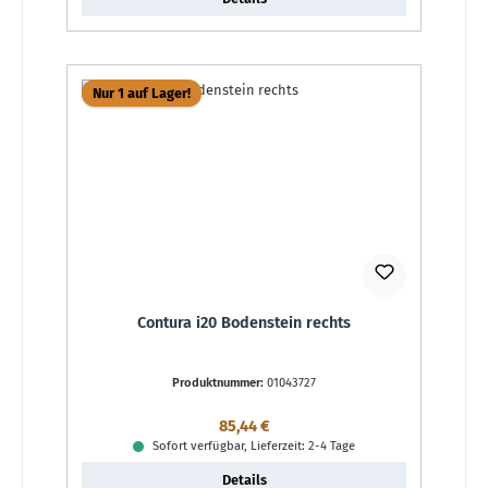
Nur 1 auf Lager!
Contura i20 Bodenstein rechts
Produktnummer:
01043727
Regulärer Preis:
85,44 €
Sofort verfügbar, Lieferzeit: 2-4 Tage
Details