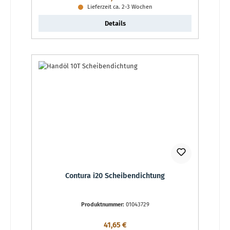
Lieferzeit ca. 2-3 Wochen
Details
Contura i20 Scheibendichtung
Produktnummer:
01043729
Regulärer Preis:
41,65 €