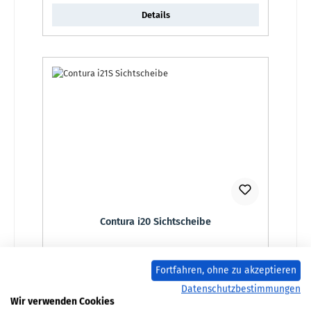
Details
Contura i20 Sichtscheibe
Produktnummer:
01043730
Fortfahren, ohne zu akzeptieren
Regulärer Preis:
276,08 €
Datenschutzbestimmungen
Wir verwenden Cookies
Lieferzeit ca. 2-3 Wochen