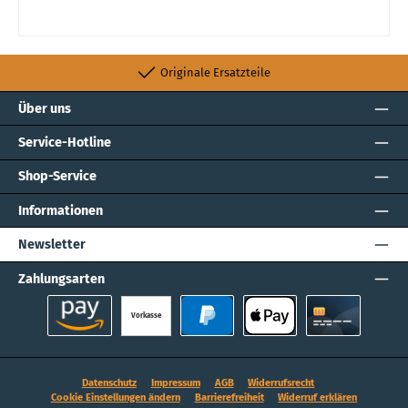
Originale Ersatzteile
Über uns
Service-Hotline
Shop-Service
Informationen
Newsletter
Zahlungsarten
Vorkasse
Amazon Pay
PayPal
Apple Pay
Kreditkarte
Datenschutz
Impressum
AGB
Widerrufsrecht
Cookie Einstellungen ändern
Barrierefreiheit
Widerruf erklären