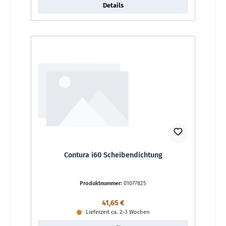
Details
Contura i60 Scheibendichtung
Produktnummer:
01077825
Regulärer Preis:
41,65 €
Lieferzeit ca. 2-3 Wochen