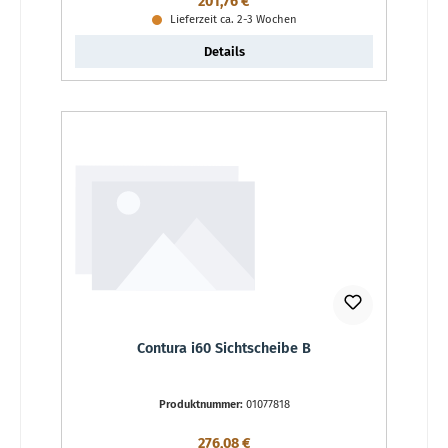
Regulärer Preis:
201,76 €
Lieferzeit ca. 2-3 Wochen
Details
Contura i60 Sichtscheibe B
Produktnummer:
01077818
Regulärer Preis:
276,08 €