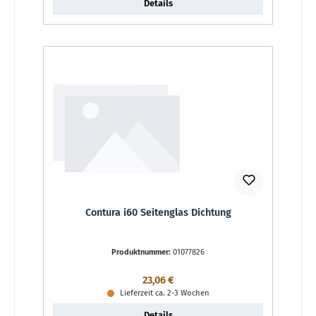
Details
Contura i60 Seitenglas Dichtung
Produktnummer:
01077826
Regulärer Preis:
23,06 €
Lieferzeit ca. 2-3 Wochen
Details