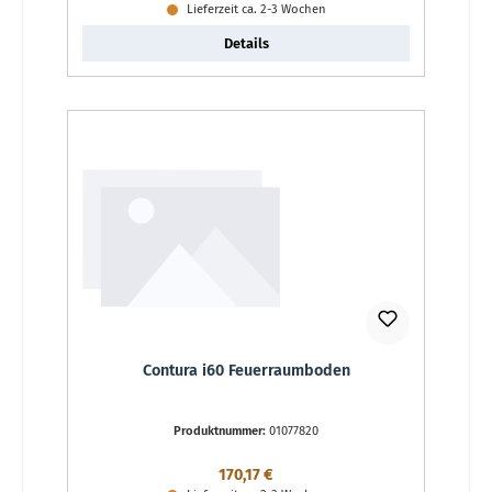
Lieferzeit ca. 2-3 Wochen
Details
Contura i60 Feuerraumboden
Produktnummer:
01077820
Regulärer Preis:
170,17 €