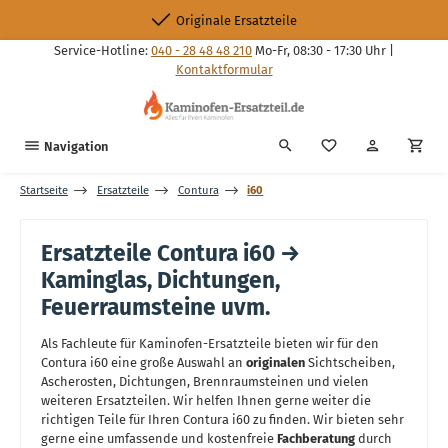
Zum Hauptinhalt springen
Originale Ersatzteile
Service-Hotline:
040 - 28 48 48 210
Mo-Fr, 08:30 - 17:30 Uhr |
Kontaktformular
Du hast 0 Produkte
Navigation
Startseite
Ersatzteile
Contura
i60
Ersatzteile Contura i60 →
Kaminglas, Dichtungen,
Feuerraumsteine uvm.
Als Fachleute für Kaminofen-Ersatzteile bieten wir für den
Contura i60 eine große Auswahl an
originalen
Sichtscheiben,
Ascherosten, Dichtungen, Brennraumsteinen und vielen
weiteren Ersatzteilen. Wir helfen Ihnen gerne weiter die
richtigen Teile für Ihren Contura i60 zu finden. Wir bieten sehr
gerne eine umfassende und kostenfreie
Fachberatung
durch