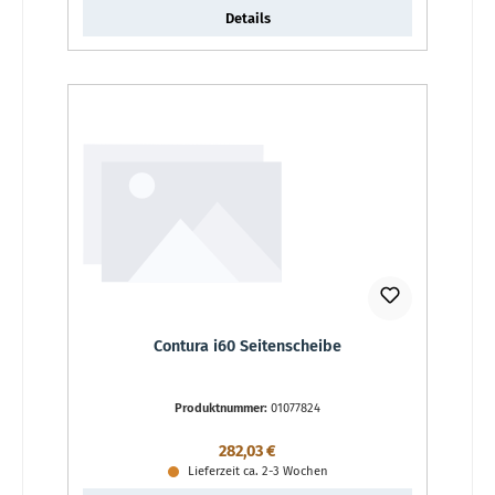
Details
Contura i60 Seitenscheibe
Produktnummer:
01077824
Regulärer Preis:
282,03 €
Lieferzeit ca. 2-3 Wochen