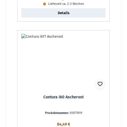
Lieferzeit ca. 2-3 Wochen
Details
Contura i60 Ascherost
Produktnummer:
01077819
Regulärer Preis:
84,49 €