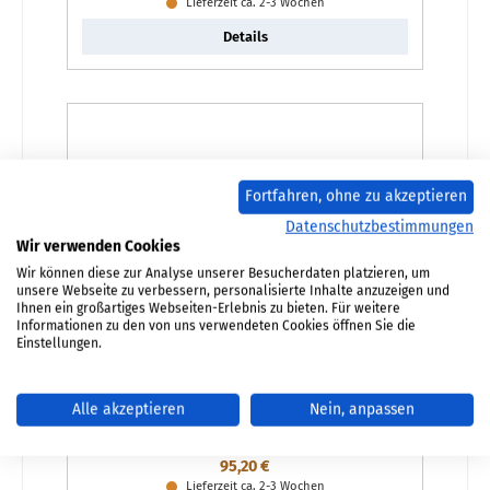
Lieferzeit ca. 2-3 Wochen
Details
Fortfahren, ohne zu akzeptieren
Datenschutzbestimmungen
Wir verwenden Cookies
Wir können diese zur Analyse unserer Besucherdaten platzieren, um
unsere Webseite zu verbessern, personalisierte Inhalte anzuzeigen und
Ihnen ein großartiges Webseiten-Erlebnis zu bieten. Für weitere
Informationen zu den von uns verwendeten Cookies öffnen Sie die
Einstellungen.
Contura i60 Aschekasten
Alle akzeptieren
Nein, anpassen
Produktnummer:
01077821
Regulärer Preis:
95,20 €
Lieferzeit ca. 2-3 Wochen