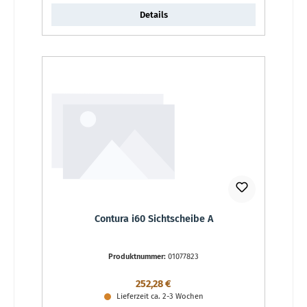
Details
Contura i60 Sichtscheibe A
Produktnummer:
01077823
Regulärer Preis:
252,28 €
Lieferzeit ca. 2-3 Wochen