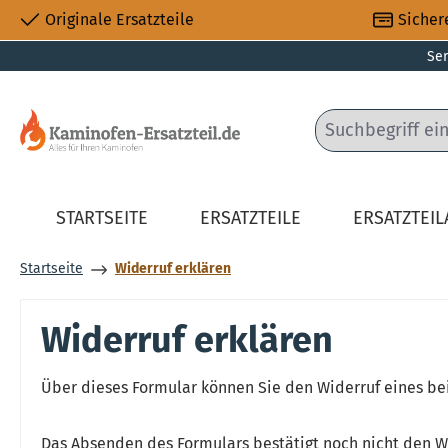
Originale Ersatzteile
Sicher
 Hauptinhalt springen
Zur Suche springen
Zur Hauptnavigation springen
Ser
STARTSEITE
ERSATZTEILE
ERSATZTEI
Startseite
Widerruf erklären
Widerruf erklären
Über dieses Formular können Sie den Widerruf eines bei
Das Absenden des Formulars bestätigt noch nicht den Wide