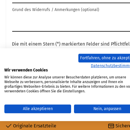
Grund des Widerrufs / Anmerkungen (optional)
Die mit einem Stern (*) markierten Felder sind Pflichtfel
Fortfahren, ohne zu akzept
Ich habe die
Datenschutzbestimmungen
zur Kenntn
Datenschutzbestimm
Wir verwenden Cookies
Anti-Roboter-Verifizierung
Wir können diese zur Analyse unserer Besucherdaten platzieren, um unsere
Hier klicken
Webseite zu verbessern, personalisierte Inhalte anzuzeigen und Ihnen ein
großartiges Webseiten-Erlebnis zu bieten. Für weitere Informationen zu den v
Friendly
Captcha ⇗
verwendeten Cookies öffnen Sie die Einstellungen.
Widerruf erklären
Alle akzeptieren
Nein, anpassen
Originale Ersatzteile
Sicher