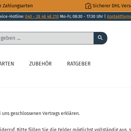
e Zahlungsarten
Sicherer DHL Ver
vice-Hotline:
040 - 28 48 48 210
Mo-Fr, 08:30 - 17:30 Uhr |
Kontaktform
LARTEN
ZUBEHÖR
RATGEBER
 uns geschlossenen Vertrags erklären.
rruf. Bitte füllen Sie die Felder möglichst vollständig aus, 