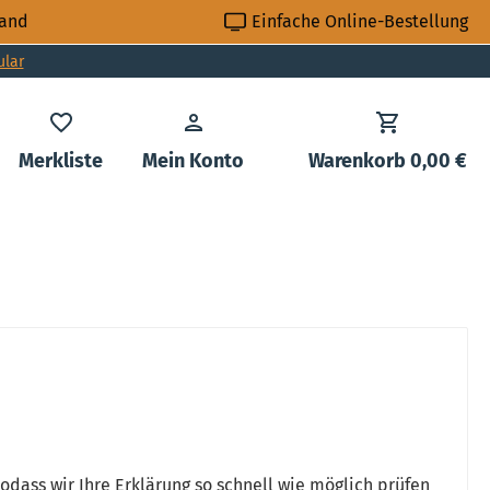
sand
Einfache Online-Bestellung
ular
Du hast 0 Produkte auf dem Merkzettel
Merkliste
Mein Konto
Warenkorb
0,00 €
sodass wir Ihre Erklärung so schnell wie möglich prüfen