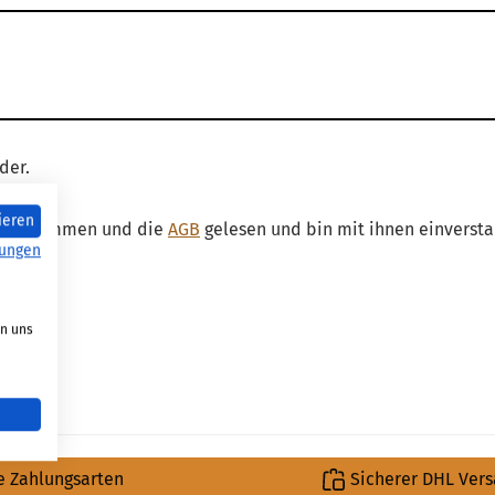
der.
ieren
is genommen und die
AGB
gelesen und bin mit ihnen einversta
ungen
on uns
e Zahlungsarten
Sicherer DHL Ver