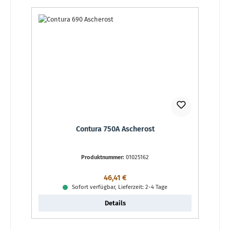
Contura 750A Ascherost
Produktnummer:
01025162
Regulärer Preis:
46,41 €
Sofort verfügbar, Lieferzeit: 2-4 Tage
Details