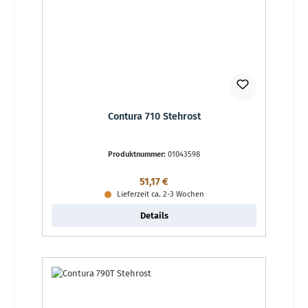
Contura 710 Stehrost
Produktnummer:
01043598
Regulärer Preis:
51,17 €
Lieferzeit ca. 2-3 Wochen
Details