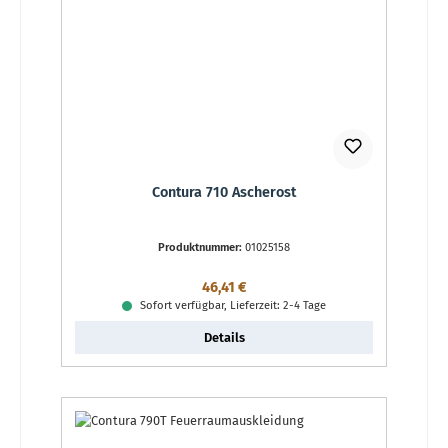
Contura 710 Ascherost
Produktnummer:
01025158
Regulärer Preis:
46,41 €
Sofort verfügbar, Lieferzeit: 2-4 Tage
Details