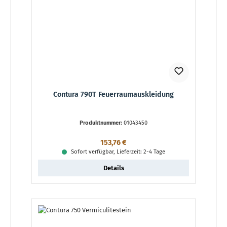
Contura 790T Feuerraumauskleidung
Produktnummer:
01043450
Regulärer Preis:
153,76 €
Sofort verfügbar, Lieferzeit: 2-4 Tage
Details