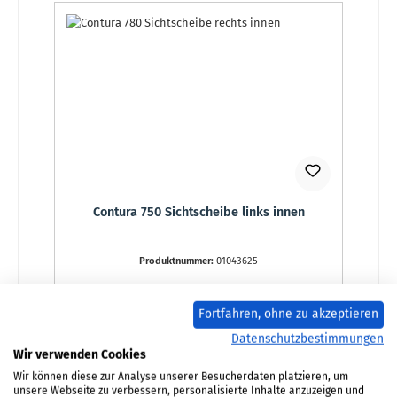
Contura 750 Sichtscheibe links innen
Produktnummer:
01043625
Regulärer Preis:
110,67 €
Lieferzeit ca. 2-3 Wochen
Fortfahren, ohne zu akzeptieren
Datenschutzbestimmungen
Details
Wir verwenden Cookies
Wir können diese zur Analyse unserer Besucherdaten platzieren, um
unsere Webseite zu verbessern, personalisierte Inhalte anzuzeigen und