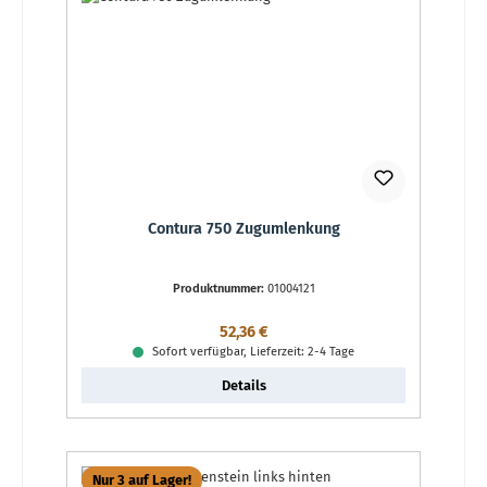
Contura 750 Zugumlenkung
Produktnummer:
01004121
Regulärer Preis:
52,36 €
Sofort verfügbar, Lieferzeit: 2-4 Tage
Details
Nur 3 auf Lager!