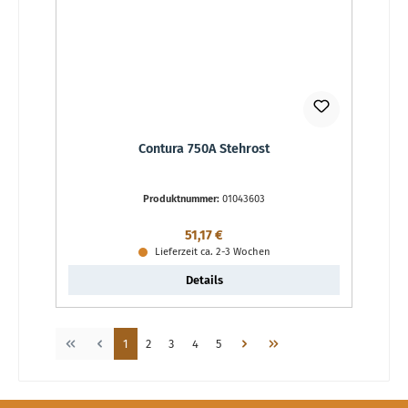
Contura 750A Stehrost
Produktnummer:
01043603
Regulärer Preis:
51,17 €
Lieferzeit ca. 2-3 Wochen
Details
Seite
Seite
Seite
Seite
Seite
1
2
3
4
5