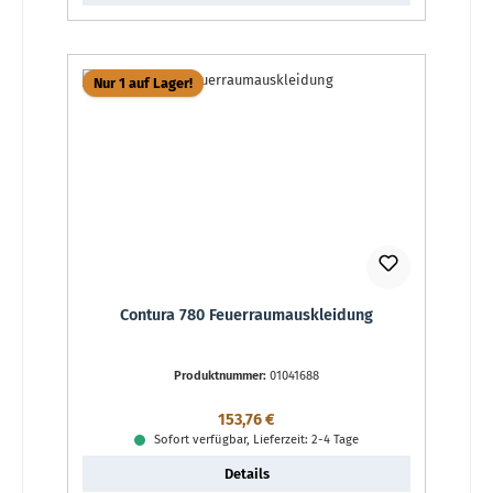
Nur 1 auf Lager!
Contura 780 Feuerraumauskleidung
Produktnummer:
01041688
Regulärer Preis:
153,76 €
Sofort verfügbar, Lieferzeit: 2-4 Tage
Details