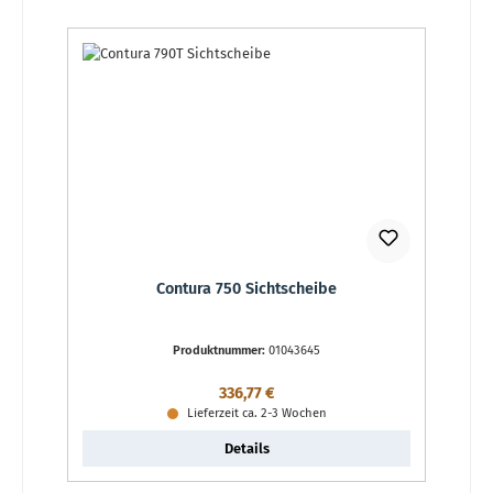
Contura 750 Sichtscheibe
Produktnummer:
01043645
Regulärer Preis:
336,77 €
Lieferzeit ca. 2-3 Wochen
Details