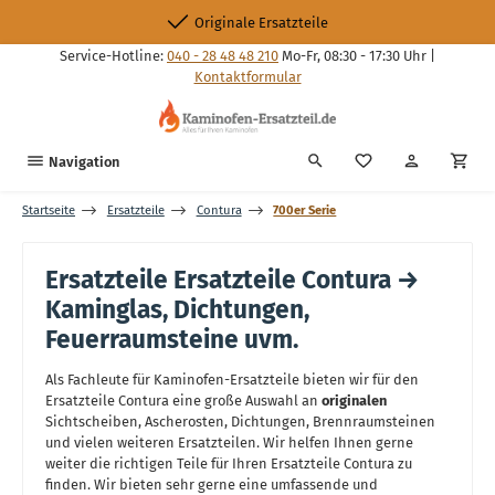
Zum Hauptinhalt springen
Originale Ersatzteile
Service-Hotline:
040 - 28 48 48 210
Mo-Fr, 08:30 - 17:30 Uhr |
Kontaktformular
Du hast 0 Produkte
Navigation
Startseite
Ersatzteile
Contura
700er Serie
Ersatzteile Ersatzteile Contura →
Kaminglas, Dichtungen,
Feuerraumsteine uvm.
Als Fachleute für Kaminofen-Ersatzteile bieten wir für den
Ersatzteile Contura eine große Auswahl an
originalen
Sichtscheiben, Ascherosten, Dichtungen, Brennraumsteinen
und vielen weiteren Ersatzteilen. Wir helfen Ihnen gerne
weiter die richtigen Teile für Ihren Ersatzteile Contura zu
finden. Wir bieten sehr gerne eine umfassende und