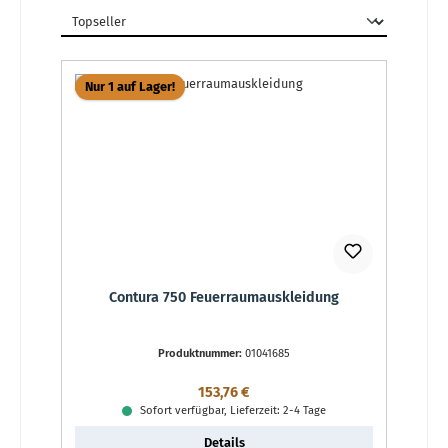
Nur 1 auf Lager!
Contura 750 Feuerraumauskleidung
Produktnummer:
01041685
Regulärer Preis:
153,76 €
Sofort verfügbar, Lieferzeit: 2-4 Tage
Details