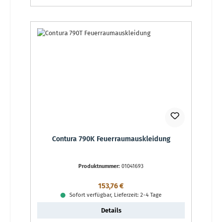
Contura 790K Feuerraumauskleidung
Produktnummer:
01041693
Regulärer Preis:
153,76 €
Sofort verfügbar, Lieferzeit: 2-4 Tage
Details