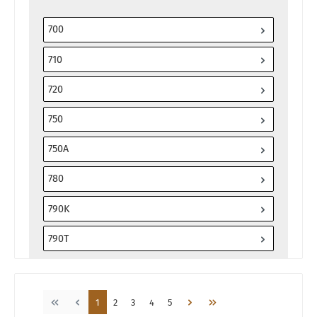
700
710
720
750
750A
780
790K
790T
Seite
Seite
Seite
Seite
Seite
1
2
3
4
5