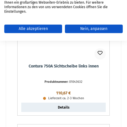
Ihnen ein großartiges Webseiten-Erlebnis zu bieten. Für weitere
Informationen zu den von uns verwendeten Cookies öffnen Sie die
Einstellungen.
Alle akzeptieren
Nein, anpassen
Contura 750A Sichtscheibe links innen
Produktnummer:
01043632
Regulärer Preis:
110,67 €
Lieferzeit ca. 2-3 Wochen
Details