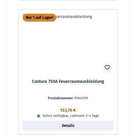
Nur 1 auf Lager!
Contura 750A Feuerraumauskleidung
Produktnummer:
01043519
Regulärer Preis:
153,76 €
Sofort verfügbar, Lieferzeit: 2-4 Tage
Details